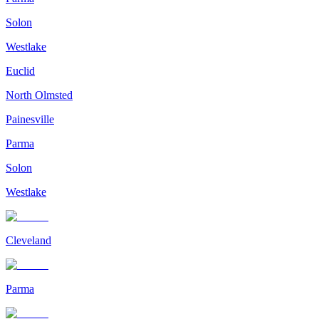
Solon
Westlake
Euclid
North Olmsted
Painesville
Parma
Solon
Westlake
Cleveland
Parma