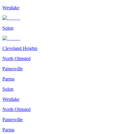
Westlake
Solon
Cleveland Heights
North Olmsted
Painesville
Parma
Solon
Westlake
North Olmsted
Painesville
Parma