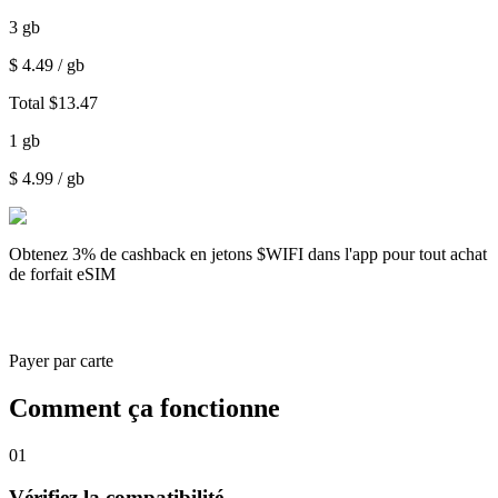
3
gb
$
4.49
/ gb
Total
$
13.47
1
gb
$
4.99
/ gb
Obtenez
3% de cashback
en jetons $WIFI dans l'app pour tout achat
de forfait eSIM
Payer par carte
Comment ça fonctionne
01
Vérifiez la compatibilité