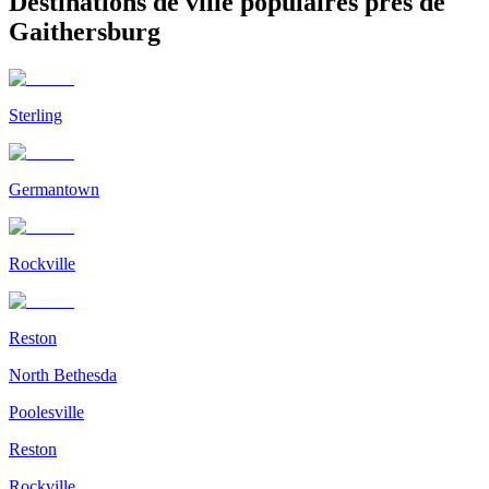
Destinations de ville populaires près de
Gaithersburg
Sterling
Germantown
Rockville
Reston
North Bethesda
Poolesville
Reston
Rockville