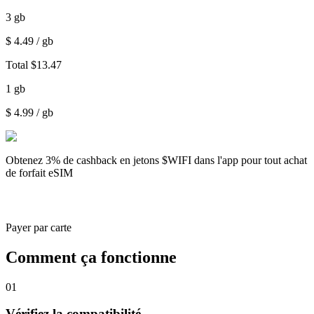
3
gb
$
4.49
/ gb
Total
$
13.47
1
gb
$
4.99
/ gb
Obtenez
3% de cashback
en jetons $WIFI dans l'app pour tout achat
de forfait eSIM
Payer par carte
Comment ça fonctionne
01
Vérifiez la compatibilité