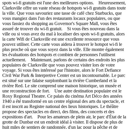
spots wi-fi gratuits est l'une des meilleures options. Heureusement,
Clarksville offre un vaste réseau de hotspots wi-fi gratuits dans toute
la ville. Que vous savouriez une tasse de café chez Starbucks, que
vous mangiez dans l'un des restaurants locaux populaires, ou que
vous fassiez du shopping au Governor's Square Mall, vous êtes
assuré de trouver du wi-fi gratuit. Si vous êtes nouveau dans la
ville ou si vous avez du mal à localiser des spots wi-fi gratuits, alors
la carte Wifi de Clarksville est une excellente ressource que vous
pouvez utiliser. Cette carte vous aidera à trouver le hotspot wi-fi le
plus proche où que vous soyez dans la ville. Elle montre également
les évaluations des hotspots et combien de personnes l'utilisent
actuellement. Maintenant, parlons de certains des endroits les plus
populaires de Clarksville que vous pouvez visiter lors de votre
voyage. Si vous êtes intéressé par l'histoire, alors le Fort Defiance
Civil War Park & Interpretive Center est un incontournable. Le parc
est situé sur une falaise surplombant la rivière Cumberland et la
rivière Red. Le site comprend une maison historique, un musée et
une reconstruction de fort. Une autre destination populaire est le
Roxy Regional Theatre. Ce palais du cinéma Art Déco des années
1940 a été transformé en un centre régional des arts du spectacle, et
il est inscrit au Registre national des lieux historiques. Le théâtre
propose des spectacles en direct, des films, des concerts et des
expositions d'art. Pour les amateurs de plein air, le parc d'État de la
grotte de Dunbar est un endroit idéal à visiter. Il dispose de plus de
huit miles de sentiers de randonnée, d'un lac pour la pêche et de