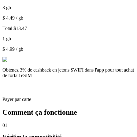
3
gb
$
4.49
/ gb
Total
$
13.47
1
gb
$
4.99
/ gb
Obtenez
3% de cashback
en jetons $WIFI dans l'app pour tout achat
de forfait eSIM
Payer par carte
Comment ça fonctionne
01
Vérifiez la compatibilité