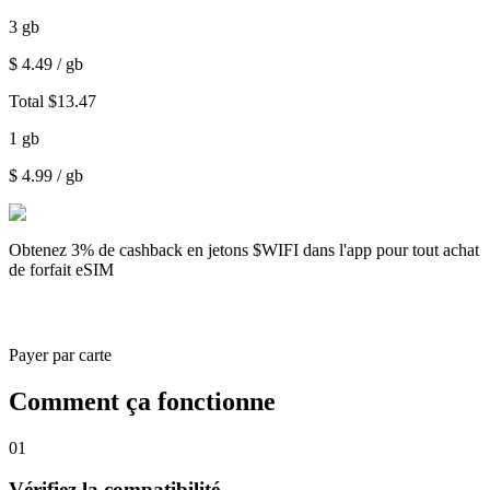
3
gb
$
4.49
/ gb
Total
$
13.47
1
gb
$
4.99
/ gb
Obtenez
3% de cashback
en jetons $WIFI dans l'app pour tout achat
de forfait eSIM
Payer par carte
Comment ça fonctionne
01
Vérifiez la compatibilité