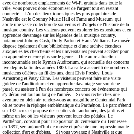
avec de nombreux emplacements de Wi-Fi gratuits dans toute la
ville, vous pouvez donc économiser de l'argent tout en restant
connecté. L'un des lieux touristiques les plus populaires de
Nashville est le Country Music Hall of Fame and Museum, qui
abrite une vaste collection de souvenirs et d'objets de l'histoire de la
musique country. Les visiteurs peuvent explorer les expositions et en
apprendre davantage sur les légendes de la musique country,
notamment Johnny Cash, Dolly Parton et Hank Williams. Le musée
dispose également d'une bibliothèque et d'une archive étendues
auxquelles les chercheurs et les universitaires peuvent accéder pour
en apprendre encore plus sur le genre. Une autre attraction
incontournable est le Ryman Auditorium, qui accueille des concerts
live depuis la fin des années 1800. La salle a accueilli de nombreux
musiciens célèbres au fil des ans, dont Elvis Presley, Louis
Armstrong et Patsy Cline. Les visiteurs peuvent faire une visite
guidée de l'auditorium et en apprendre davantage sur son riche
passé, ou assister à l'un des nombreux concerts ou événements qui
s'y déroulent tout au long de l'année. Si vous recherchez une
aventure en plein air, rendez-vous au magnifique Centennial Park,
où se trouve la réplique emblématique du Parthénon. Le parc s'étend
sur 132 acres et propose des sentiers de randonnée, des jardins et
même un lac où les visiteurs peuvent louer des pédalos. Le
Parthénon, construit pour l'Exposition du centenaire du Tennessee
en 1897, sert aujourd'hui de musée et présente une impressionnante
collection d'art et d'objets. Si vous voyagez à Nashville et que