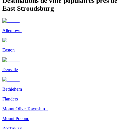
Destinations de ville populaires près de
East Stroudsburg
Allentown
Easton
Denville
Bethlehem
Flanders
Mount Olive Township...
Mount Pocono
Rockaway