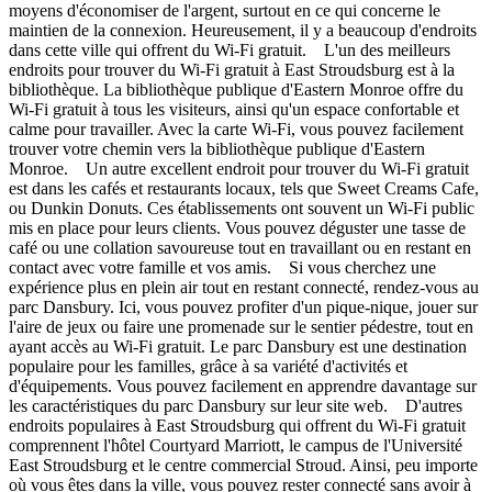
moyens d'économiser de l'argent, surtout en ce qui concerne le
maintien de la connexion. Heureusement, il y a beaucoup d'endroits
dans cette ville qui offrent du Wi-Fi gratuit. L'un des meilleurs
endroits pour trouver du Wi-Fi gratuit à East Stroudsburg est à la
bibliothèque. La bibliothèque publique d'Eastern Monroe offre du
Wi-Fi gratuit à tous les visiteurs, ainsi qu'un espace confortable et
calme pour travailler. Avec la carte Wi-Fi, vous pouvez facilement
trouver votre chemin vers la bibliothèque publique d'Eastern
Monroe. Un autre excellent endroit pour trouver du Wi-Fi gratuit
est dans les cafés et restaurants locaux, tels que Sweet Creams Cafe,
ou Dunkin Donuts. Ces établissements ont souvent un Wi-Fi public
mis en place pour leurs clients. Vous pouvez déguster une tasse de
café ou une collation savoureuse tout en travaillant ou en restant en
contact avec votre famille et vos amis. Si vous cherchez une
expérience plus en plein air tout en restant connecté, rendez-vous au
parc Dansbury. Ici, vous pouvez profiter d'un pique-nique, jouer sur
l'aire de jeux ou faire une promenade sur le sentier pédestre, tout en
ayant accès au Wi-Fi gratuit. Le parc Dansbury est une destination
populaire pour les familles, grâce à sa variété d'activités et
d'équipements. Vous pouvez facilement en apprendre davantage sur
les caractéristiques du parc Dansbury sur leur site web. D'autres
endroits populaires à East Stroudsburg qui offrent du Wi-Fi gratuit
comprennent l'hôtel Courtyard Marriott, le campus de l'Université
East Stroudsburg et le centre commercial Stroud. Ainsi, peu importe
où vous êtes dans la ville, vous pouvez rester connecté sans avoir à