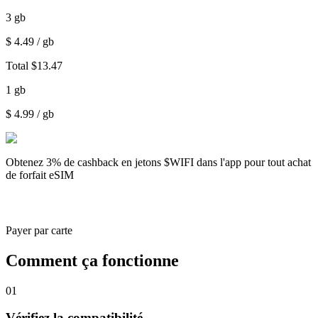
3
gb
$
4.49
/ gb
Total
$
13.47
1
gb
$
4.99
/ gb
Obtenez
3% de cashback
en jetons $WIFI dans l'app pour tout achat
de forfait eSIM
Payer par carte
Comment ça fonctionne
01
Vérifiez la compatibilité