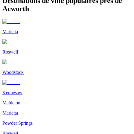
Destinations de ville populaires près de
Acworth
Marietta
Roswell
Woodstock
Kennesaw
Mableton
Marietta
Powder Springs
Roswell