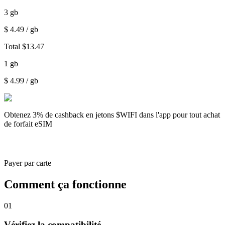
3
gb
$
4.49
/ gb
Total
$
13.47
1
gb
$
4.99
/ gb
Obtenez
3% de cashback
en jetons $WIFI dans l'app pour tout achat
de forfait eSIM
Payer par carte
Comment ça fonctionne
01
Vérifiez la compatibilité