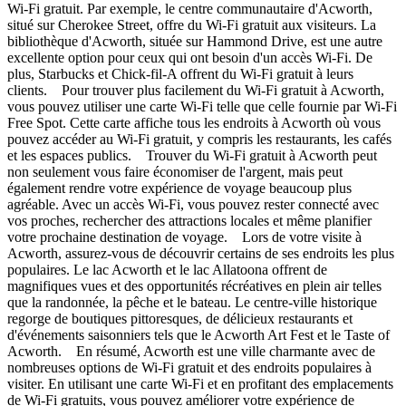
Wi-Fi gratuit. Par exemple, le centre communautaire d'Acworth,
situé sur Cherokee Street, offre du Wi-Fi gratuit aux visiteurs. La
bibliothèque d'Acworth, située sur Hammond Drive, est une autre
excellente option pour ceux qui ont besoin d'un accès Wi-Fi. De
plus, Starbucks et Chick-fil-A offrent du Wi-Fi gratuit à leurs
clients. Pour trouver plus facilement du Wi-Fi gratuit à Acworth,
vous pouvez utiliser une carte Wi-Fi telle que celle fournie par Wi-Fi
Free Spot. Cette carte affiche tous les endroits à Acworth où vous
pouvez accéder au Wi-Fi gratuit, y compris les restaurants, les cafés
et les espaces publics. Trouver du Wi-Fi gratuit à Acworth peut
non seulement vous faire économiser de l'argent, mais peut
également rendre votre expérience de voyage beaucoup plus
agréable. Avec un accès Wi-Fi, vous pouvez rester connecté avec
vos proches, rechercher des attractions locales et même planifier
votre prochaine destination de voyage. Lors de votre visite à
Acworth, assurez-vous de découvrir certains de ses endroits les plus
populaires. Le lac Acworth et le lac Allatoona offrent de
magnifiques vues et des opportunités récréatives en plein air telles
que la randonnée, la pêche et le bateau. Le centre-ville historique
regorge de boutiques pittoresques, de délicieux restaurants et
d'événements saisonniers tels que le Acworth Art Fest et le Taste of
Acworth. En résumé, Acworth est une ville charmante avec de
nombreuses options de Wi-Fi gratuit et des endroits populaires à
visiter. En utilisant une carte Wi-Fi et en profitant des emplacements
de Wi-Fi gratuits, vous pouvez améliorer votre expérience de