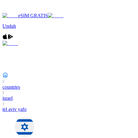
eSIM GRATIS
Unduh
countries
israel
tel aviv yafo