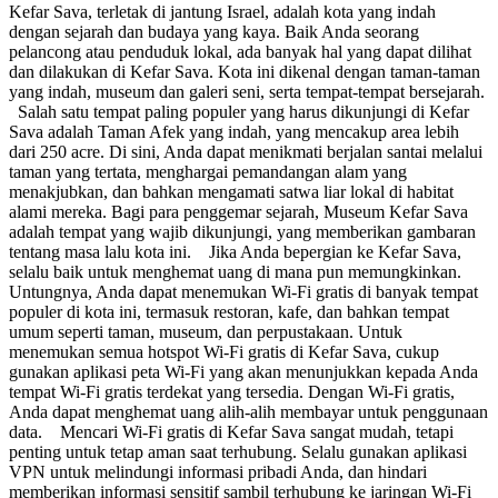
Kefar Sava, terletak di jantung Israel, adalah kota yang indah
dengan sejarah dan budaya yang kaya. Baik Anda seorang
pelancong atau penduduk lokal, ada banyak hal yang dapat dilihat
dan dilakukan di Kefar Sava. Kota ini dikenal dengan taman-taman
yang indah, museum dan galeri seni, serta tempat-tempat bersejarah.
Salah satu tempat paling populer yang harus dikunjungi di Kefar
Sava adalah Taman Afek yang indah, yang mencakup area lebih
dari 250 acre. Di sini, Anda dapat menikmati berjalan santai melalui
taman yang tertata, menghargai pemandangan alam yang
menakjubkan, dan bahkan mengamati satwa liar lokal di habitat
alami mereka. Bagi para penggemar sejarah, Museum Kefar Sava
adalah tempat yang wajib dikunjungi, yang memberikan gambaran
tentang masa lalu kota ini. Jika Anda bepergian ke Kefar Sava,
selalu baik untuk menghemat uang di mana pun memungkinkan.
Untungnya, Anda dapat menemukan Wi-Fi gratis di banyak tempat
populer di kota ini, termasuk restoran, kafe, dan bahkan tempat
umum seperti taman, museum, dan perpustakaan. Untuk
menemukan semua hotspot Wi-Fi gratis di Kefar Sava, cukup
gunakan aplikasi peta Wi-Fi yang akan menunjukkan kepada Anda
tempat Wi-Fi gratis terdekat yang tersedia. Dengan Wi-Fi gratis,
Anda dapat menghemat uang alih-alih membayar untuk penggunaan
data. Mencari Wi-Fi gratis di Kefar Sava sangat mudah, tetapi
penting untuk tetap aman saat terhubung. Selalu gunakan aplikasi
VPN untuk melindungi informasi pribadi Anda, dan hindari
memberikan informasi sensitif sambil terhubung ke jaringan Wi-Fi