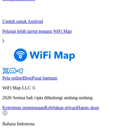
Unduh untuk Android
Pelajari lebih lanjut tentang WiFi Map
Peta online
Blog
Pusat bantuan
WiFi Map LLC ©
2026
Semua hak cipta dilindungi undang-undang
Ketentuan penggunaan
Kebijakan privasi
Hapus akun
Bahasa Indonesia