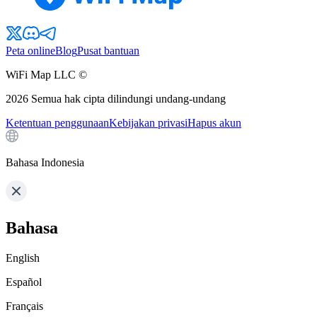
Peta online
Blog
Pusat bantuan
WiFi Map LLC ©
2026
Semua hak cipta dilindungi undang-undang
Ketentuan penggunaan
Kebijakan privasi
Hapus akun
Bahasa Indonesia
Bahasa
English
Español
Français