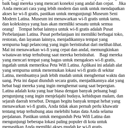
baik bagi mereka yang mencari koneksi yang andal dan cepat. Jika
Anda mencari cara yang lebih modern dan unik untuk mendapatkan
akses ke wi-fi gratis, pastikan untuk mengunjungi Museum Seni
Modern Latina. Museum ini menawarkan wi-fi gratis untuk tamu,
dan koleksinya yang luas akan memiliki sesuatu untuk semua
orang! Tempat hebat lainnya untuk wi-fi gratis adalah Pusat
Perbelanjaan Latina. Pusat perbelanjaan ini memiliki berbagai toko,
restoran, dan layanan lainnya, menjadikannya tempat yang
sempurna bagi pelancong yang ingin beristirahat dari melihat-lihat.
Mal ini menawarkan wi-fi yang cepat dan andal, memungkinkan
wisatawan tetap terhubung saat mereka beristirahat. Bagi mereka
yang mencari tempat yang bagus untuk mengakses wi-fi gratis,
ingatlah untuk memeriksa Peta Wifi Latina. Aplikasi ini adalah alat
yang sempurna untuk menemukan lokasi wi-fi gratis di sekitar
Latina, membuatnya jauh lebih mudah untuk menghemat waktu dan
uang. Peta ini dapat diunduh secara gratis, menjadikannya alat yang
hebat bagi mereka yang ingin menghemat uang saat bepergian.
Latina adalah kota yang luar biasa dengan banyak peluang bagi
pengunjung yang ingin menjelajahi budaya, kehidupan malam, dan
sejarah daerah tersebut. Dengan begitu banyak tempat hebat yang
menawarkan wi-fi gratis, Anda tidak akan pernah perlu khawatir
tentang tetap terhubung atau melebihi batas data Anda selama
perjalanan. Pastikan untuk mengunduh Peta Wifi Latina dan
mengunjungi beberapa lokasi paling populer di kota untuk
memastikan Anda memiliki akses mudah ke wi-fi gratis.