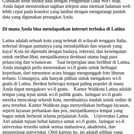
Gunakan lebih sedikit data dengan Penghemat Data WiFi Map.
Anda dapat menurunkan tagihan telepon atau memuat halaman web
lebih cepat pada koneksi yang lambat dengan mengurangi jumlah
data yang digunakan perangkat Anda.
Di mana Anda bisa mendapatkan internet terbuka di Latina
Latina adalah sebuah kota yang terletak di wilayah tenggara Italia,
terkenal dengan pantainya yang menakjubkan dan sejarah yang
kaya! Kota ini dipenuhi dengan budaya, rekreasi, dan kesempatan
untuk melihat-lihat, menjadikannya destinasi utama bagi para
pelancong dan wisatawan. Saat berpergian atau berlibur di Latina,
Anda mungkin perlu menemukan wi-fi gratis untuk berbagai
keperluan, dari menonton acara hingga mengunggah foto liburan
terbaru. Untungnya, ada banyak pilihan untuk mengakses wi-fi
gratis di Latina. Berikut beberapa tempat paling populer di mana
Anda dapat mengakses wi-fi gratis. Kantor Walikota Latina adalah
tempat yang tepat untuk wi-fi publik gratis. Jaringan wi-fi gratis
mereka mencakup seluruh kota, membuatnya mudah untuk online di
area tersebut. Kantor Walikota juga menyediakan berbagai layanan,
seperti layanan perbankan dan pos, menjadikannya tempat yang
bagus untuk berhenti selama perjalanan Anda. Universitas Latina
Atri adalah tujuan hebat lainnya untuk wi-fi gratis. Jaringan wi-fi
universitas tersedia untuk semua mahasiswa, akademisi, dan
pengunjung universitas. Oleh karena itu, ini adalah pilihan yang