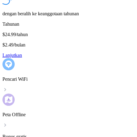
dengan beralih ke keanggotaan tahunan
Tahunan
$24.99/tahun
$2.49
/
bulan
Lanjutkan
Pencari WiFi
Peta Offline
Bonus gratis