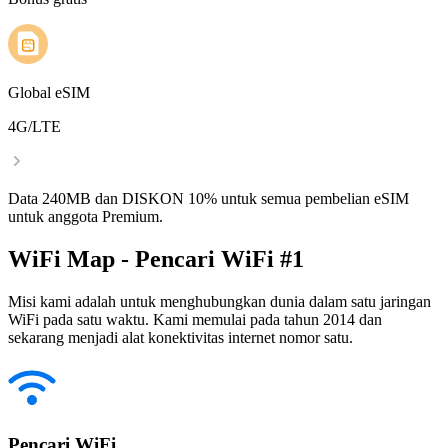
Global eSIM
4G/LTE
Data 240MB dan DISKON 10% untuk semua pembelian eSIM
untuk anggota Premium.
WiFi Map - Pencari WiFi #1
Misi kami adalah untuk menghubungkan dunia dalam satu jaringan
WiFi pada satu waktu. Kami memulai pada tahun 2014 dan
sekarang menjadi alat konektivitas internet nomor satu.
Pencari WiFi