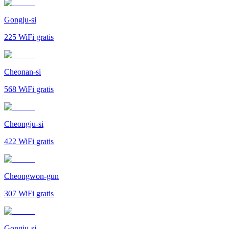
Gongju-si
225
WiFi gratis
Cheonan-si
568
WiFi gratis
Cheongju-si
422
WiFi gratis
Cheongwon-gun
307
WiFi gratis
Gongju-si