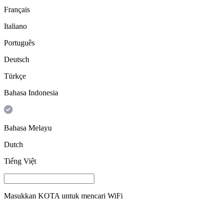
Français
Italiano
Português
Deutsch
Türkçe
Bahasa Indonesia
Bahasa Melayu
Dutch
Tiếng Việt
Masukkan
KOTA
untuk mencari WiFi