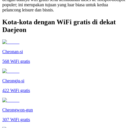
populer; ini merupakan tujuan yang luar biasa untuk kedua
pelancong leisure dan bisnis.
Kota-kota dengan WiFi gratis di dekat
Daejeon
Cheonan-si
568
WiFi gratis
Cheongju-si
422
WiFi gratis
Cheongwon-gun
307
WiFi gratis