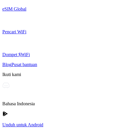
eSIM Global
Pencari WiFi
Dompet $WiFi
Blog
Pusat bantuan
Ikuti kami
Bahasa Indonesia
Unduh untuk Android