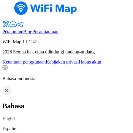
Peta online
Blog
Pusat bantuan
WiFi Map LLC ©
2026
Semua hak cipta dilindungi undang-undang
Ketentuan penggunaan
Kebijakan privasi
Hapus akun
Bahasa Indonesia
Bahasa
English
Español