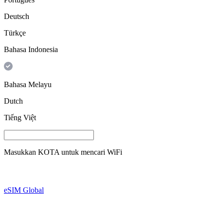
Deutsch
Türkçe
Bahasa Indonesia
Bahasa Melayu
Dutch
Tiếng Việt
Masukkan
KOTA
untuk mencari WiFi
eSIM Global