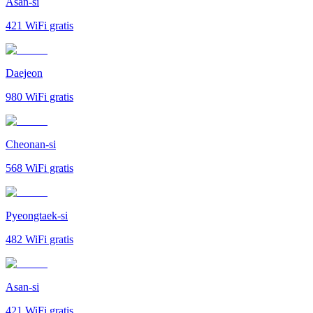
Asan-si
421
WiFi gratis
Daejeon
980
WiFi gratis
Cheonan-si
568
WiFi gratis
Pyeongtaek-si
482
WiFi gratis
Asan-si
421
WiFi gratis