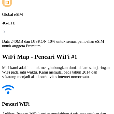
Global eSIM
4G/LTE
Data 240MB dan DISKON 10% untuk semua pembelian eSIM
untuk anggota Premium.
WiFi Map - Pencari WiFi #1
Misi kami adalah untuk menghubungkan dunia dalam satu jaringan
WiFi pada satu waktu. Kami memulai pada tahun 2014 dan
sekarang menjadi alat konektivitas internet nomor satu.
Pencari WiFi
Aplikasi Pencari WiFi kami memudahkan Anda menemukan dan