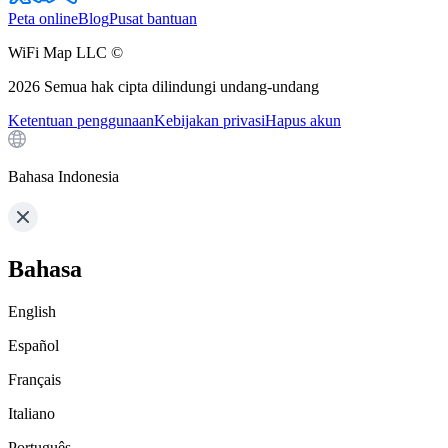
Peta online
Blog
Pusat bantuan
WiFi Map LLC ©
2026
Semua hak cipta dilindungi undang-undang
Ketentuan penggunaan
Kebijakan privasi
Hapus akun
Bahasa Indonesia
Bahasa
English
Español
Français
Italiano
Português