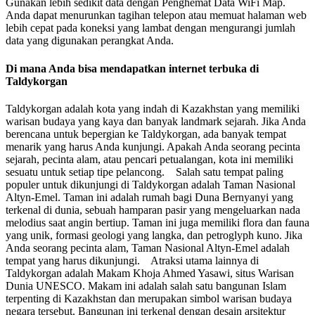
Gunakan lebih sedikit data dengan Penghemat Data WiFi Map.
Anda dapat menurunkan tagihan telepon atau memuat halaman web
lebih cepat pada koneksi yang lambat dengan mengurangi jumlah
data yang digunakan perangkat Anda.
Di mana Anda bisa mendapatkan internet terbuka di
Taldykorgan
Taldykorgan adalah kota yang indah di Kazakhstan yang memiliki
warisan budaya yang kaya dan banyak landmark sejarah. Jika Anda
berencana untuk bepergian ke Taldykorgan, ada banyak tempat
menarik yang harus Anda kunjungi. Apakah Anda seorang pecinta
sejarah, pecinta alam, atau pencari petualangan, kota ini memiliki
sesuatu untuk setiap tipe pelancong. Salah satu tempat paling
populer untuk dikunjungi di Taldykorgan adalah Taman Nasional
Altyn-Emel. Taman ini adalah rumah bagi Duna Bernyanyi yang
terkenal di dunia, sebuah hamparan pasir yang mengeluarkan nada
melodius saat angin bertiup. Taman ini juga memiliki flora dan fauna
yang unik, formasi geologi yang langka, dan petroglyph kuno. Jika
Anda seorang pecinta alam, Taman Nasional Altyn-Emel adalah
tempat yang harus dikunjungi. Atraksi utama lainnya di
Taldykorgan adalah Makam Khoja Ahmed Yasawi, situs Warisan
Dunia UNESCO. Makam ini adalah salah satu bangunan Islam
terpenting di Kazakhstan dan merupakan simbol warisan budaya
negara tersebut. Bangunan ini terkenal dengan desain arsitektur