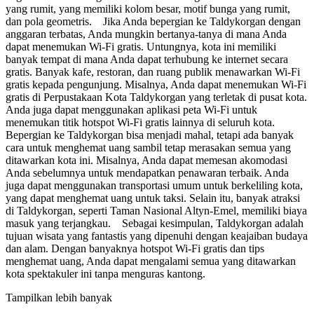
yang rumit, yang memiliki kolom besar, motif bunga yang rumit,
dan pola geometris. Jika Anda bepergian ke Taldykorgan dengan
anggaran terbatas, Anda mungkin bertanya-tanya di mana Anda
dapat menemukan Wi-Fi gratis. Untungnya, kota ini memiliki
banyak tempat di mana Anda dapat terhubung ke internet secara
gratis. Banyak kafe, restoran, dan ruang publik menawarkan Wi-Fi
gratis kepada pengunjung. Misalnya, Anda dapat menemukan Wi-Fi
gratis di Perpustakaan Kota Taldykorgan yang terletak di pusat kota.
Anda juga dapat menggunakan aplikasi peta Wi-Fi untuk
menemukan titik hotspot Wi-Fi gratis lainnya di seluruh kota.
Bepergian ke Taldykorgan bisa menjadi mahal, tetapi ada banyak
cara untuk menghemat uang sambil tetap merasakan semua yang
ditawarkan kota ini. Misalnya, Anda dapat memesan akomodasi
Anda sebelumnya untuk mendapatkan penawaran terbaik. Anda
juga dapat menggunakan transportasi umum untuk berkeliling kota,
yang dapat menghemat uang untuk taksi. Selain itu, banyak atraksi
di Taldykorgan, seperti Taman Nasional Altyn-Emel, memiliki biaya
masuk yang terjangkau. Sebagai kesimpulan, Taldykorgan adalah
tujuan wisata yang fantastis yang dipenuhi dengan keajaiban budaya
dan alam. Dengan banyaknya hotspot Wi-Fi gratis dan tips
menghemat uang, Anda dapat mengalami semua yang ditawarkan
kota spektakuler ini tanpa menguras kantong.
Tampilkan lebih banyak