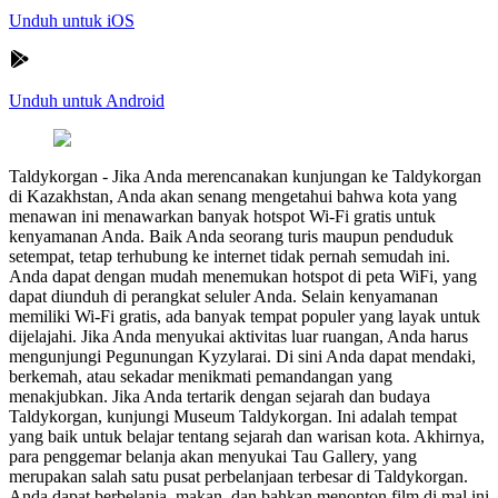
Unduh untuk iOS
Unduh untuk Android
Taldykorgan
-
Jika Anda merencanakan kunjungan ke Taldykorgan
di Kazakhstan, Anda akan senang mengetahui bahwa kota yang
menawan ini menawarkan banyak hotspot Wi-Fi gratis untuk
kenyamanan Anda. Baik Anda seorang turis maupun penduduk
setempat, tetap terhubung ke internet tidak pernah semudah ini.
Anda dapat dengan mudah menemukan hotspot di peta WiFi, yang
dapat diunduh di perangkat seluler Anda. Selain kenyamanan
memiliki Wi-Fi gratis, ada banyak tempat populer yang layak untuk
dijelajahi. Jika Anda menyukai aktivitas luar ruangan, Anda harus
mengunjungi Pegunungan Kyzylarai. Di sini Anda dapat mendaki,
berkemah, atau sekadar menikmati pemandangan yang
menakjubkan. Jika Anda tertarik dengan sejarah dan budaya
Taldykorgan, kunjungi Museum Taldykorgan. Ini adalah tempat
yang baik untuk belajar tentang sejarah dan warisan kota. Akhirnya,
para penggemar belanja akan menyukai Tau Gallery, yang
merupakan salah satu pusat perbelanjaan terbesar di Taldykorgan.
Anda dapat berbelanja, makan, dan bahkan menonton film di mal ini