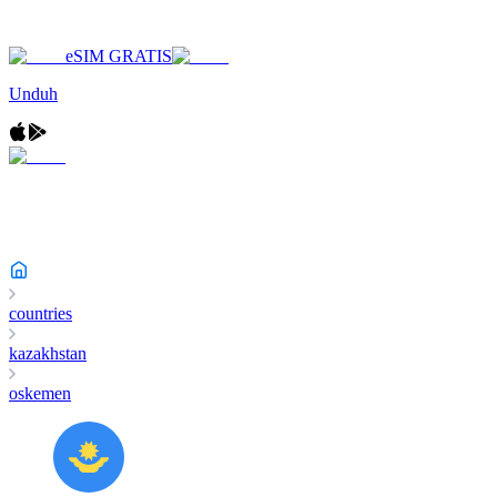
eSIM GRATIS
Unduh
countries
kazakhstan
oskemen