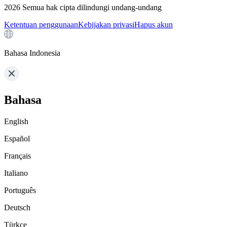
2026
Semua hak cipta dilindungi undang-undang
Ketentuan penggunaan
Kebijakan privasi
Hapus akun
Bahasa Indonesia
Bahasa
English
Español
Français
Italiano
Português
Deutsch
Türkçe