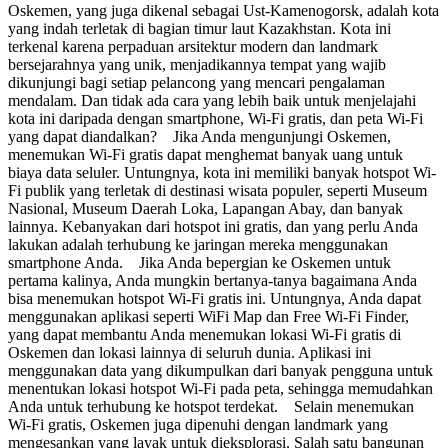
Oskemen, yang juga dikenal sebagai Ust-Kamenogorsk, adalah kota
yang indah terletak di bagian timur laut Kazakhstan. Kota ini
terkenal karena perpaduan arsitektur modern dan landmark
bersejarahnya yang unik, menjadikannya tempat yang wajib
dikunjungi bagi setiap pelancong yang mencari pengalaman
mendalam. Dan tidak ada cara yang lebih baik untuk menjelajahi
kota ini daripada dengan smartphone, Wi-Fi gratis, dan peta Wi-Fi
yang dapat diandalkan? Jika Anda mengunjungi Oskemen,
menemukan Wi-Fi gratis dapat menghemat banyak uang untuk
biaya data seluler. Untungnya, kota ini memiliki banyak hotspot Wi-
Fi publik yang terletak di destinasi wisata populer, seperti Museum
Nasional, Museum Daerah Loka, Lapangan Abay, dan banyak
lainnya. Kebanyakan dari hotspot ini gratis, dan yang perlu Anda
lakukan adalah terhubung ke jaringan mereka menggunakan
smartphone Anda. Jika Anda bepergian ke Oskemen untuk
pertama kalinya, Anda mungkin bertanya-tanya bagaimana Anda
bisa menemukan hotspot Wi-Fi gratis ini. Untungnya, Anda dapat
menggunakan aplikasi seperti WiFi Map dan Free Wi-Fi Finder,
yang dapat membantu Anda menemukan lokasi Wi-Fi gratis di
Oskemen dan lokasi lainnya di seluruh dunia. Aplikasi ini
menggunakan data yang dikumpulkan dari banyak pengguna untuk
menentukan lokasi hotspot Wi-Fi pada peta, sehingga memudahkan
Anda untuk terhubung ke hotspot terdekat. Selain menemukan
Wi-Fi gratis, Oskemen juga dipenuhi dengan landmark yang
mengesankan yang layak untuk dieksplorasi. Salah satu bangunan