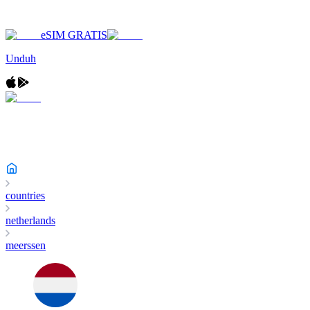
eSIM GRATIS
Unduh
countries
netherlands
meerssen