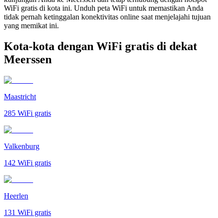
WiFi gratis di kota ini. Unduh peta WiFi untuk memastikan Anda
tidak pernah ketinggalan konektivitas online saat menjelajahi tujuan
yang memikat ini.
Kota-kota dengan WiFi gratis di dekat
Meerssen
Maastricht
285
WiFi gratis
Valkenburg
142
WiFi gratis
Heerlen
131
WiFi gratis