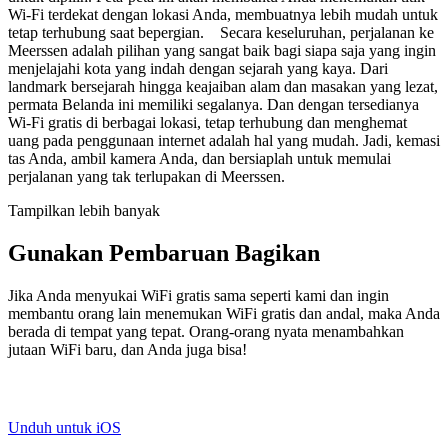
Wi-Fi terdekat dengan lokasi Anda, membuatnya lebih mudah untuk
tetap terhubung saat bepergian. Secara keseluruhan, perjalanan ke
Meerssen adalah pilihan yang sangat baik bagi siapa saja yang ingin
menjelajahi kota yang indah dengan sejarah yang kaya. Dari
landmark bersejarah hingga keajaiban alam dan masakan yang lezat,
permata Belanda ini memiliki segalanya. Dan dengan tersedianya
Wi-Fi gratis di berbagai lokasi, tetap terhubung dan menghemat
uang pada penggunaan internet adalah hal yang mudah. Jadi, kemasi
tas Anda, ambil kamera Anda, dan bersiaplah untuk memulai
perjalanan yang tak terlupakan di Meerssen.
Tampilkan lebih banyak
Gunakan Pembaruan Bagikan
Jika Anda menyukai WiFi gratis sama seperti kami dan ingin
membantu orang lain menemukan WiFi gratis dan andal, maka Anda
berada di tempat yang tepat. Orang-orang nyata menambahkan
jutaan WiFi baru, dan Anda juga bisa!
Unduh untuk iOS