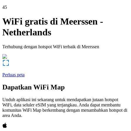
45
WiFi gratis di
Meerssen
-
Netherlands
Terhubung dengan hotspot WiFi terbaik di
Meerssen
Perluas peta
Dapatkan WiFi Map
Unduh aplikasi ini sekarang untuk mendapatkan jutaan hotspot
WiFi, data seluler eSIM yang terjangkau. Anda dapat membantu
komunitas WiFi Map berkembang dengan menambahkan hotspot di
area Anda.