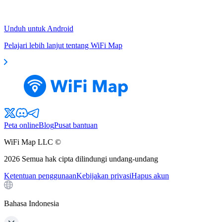
Unduh untuk Android
Pelajari lebih lanjut tentang WiFi Map
Peta online
Blog
Pusat bantuan
WiFi Map LLC ©
2026
Semua hak cipta dilindungi undang-undang
Ketentuan penggunaan
Kebijakan privasi
Hapus akun
Bahasa Indonesia