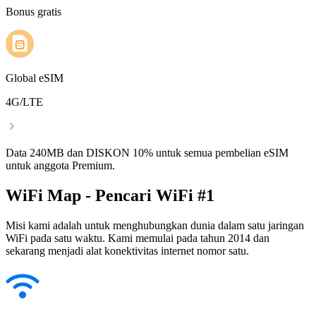
Bonus gratis
Global eSIM
4G/LTE
Data 240MB dan DISKON 10% untuk semua pembelian eSIM
untuk anggota Premium.
WiFi Map - Pencari WiFi #1
Misi kami adalah untuk menghubungkan dunia dalam satu jaringan
WiFi pada satu waktu. Kami memulai pada tahun 2014 dan
sekarang menjadi alat konektivitas internet nomor satu.