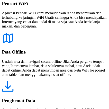
Pencari WiFi
Aplikasi Pencari WiFi kami memudahkan Anda menemukan dan
terhubung ke jaringan WiFi Gratis sehingga Anda bisa mendapatkan
Internet yang cepat dan andal di mana saja saat Anda berbelanja,
makan, dan bepergian.
Peta Offline
Unduh area dan navigasi secara offline. Jika Anda pergi ke tempat
yang Internetnya lambat, data selulernya mahal, atau Anda tidak
dapat online, Anda dapat menyimpan area dari Peta WiFi ke ponsel
atau tablet dan menggunakannya saat offline.
Penghemat Data