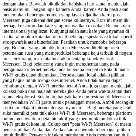
dengan alam. Bawalah piknik dan habiskan hari santai menjelajahi
oasis alami ini. Jangan lupa kamera Anda, karena Anda pasti akan
menemukan beberapa momen yang layak dijadikan kartu pos.
Meerssen juga dikenal dengan scene kulinernya. Kota ini memiliki
berbagai restoran dan kafe yang menyajikan masakan Belanda dan
internasional yang lezat. Kunjungi salah satu kafe yang nyaman di
sekitar alun-alun kota dan nikmati beberapa spesialisasi lokal seperti
stroopwafels atau bitterballen. Pastikan untuk mencoba beberapa
keju Belanda yang autentik, karena Meerssen dikelilingi oleh
peternakan susu yang memproduksi beberapa keju terbaik di negara
ini. Sekarang, mari kita bicarakan tentang konektivitas di
Meerssen. Bagi pelancong yang ingin menghemat uang pada
penggunaan internet mereka, ada beberapa tempat di kota di mana
Wi-Fi gratis dapat ditemukan. Perpustakaan lokal adalah pilihan
yang bagus untuk mengakses internet. Anda tidak hanya dapat
terhubung dengan Wi-Fi mereka, tetapi Anda juga dapat menjelajahi
koleksi buku dan majalah mereka jika Anda perlu waktu santai dari
semua eksplorasi. Selain itu, banyak kafe dan restoran di Meerssen
menyediakan Wi-Fi gratis untuk pelanggan mereka. Ambil secangkir
kopi dan jelajahi internet dengan nyaman. Bagi mereka yang lebih
suka memiliki peta titik akses Wi-Fi di Meerssen, beberapa platform
online menawarkan peta interaktif yang menunjukkan lokasi titik
Wi-Fi gratis di kota ini. Cukup cari "peta Wi-Fi Meerssen" di mesin
pencari pilihan Anda, dan Anda akan menemukan berbagai pilihan
untuk dipilih. Peta-peta ini akan membantu Anda menemukan titik