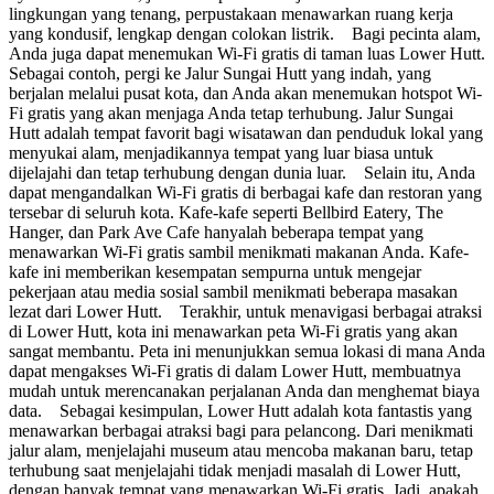
lingkungan yang tenang, perpustakaan menawarkan ruang kerja
yang kondusif, lengkap dengan colokan listrik. Bagi pecinta alam,
Anda juga dapat menemukan Wi-Fi gratis di taman luas Lower Hutt.
Sebagai contoh, pergi ke Jalur Sungai Hutt yang indah, yang
berjalan melalui pusat kota, dan Anda akan menemukan hotspot Wi-
Fi gratis yang akan menjaga Anda tetap terhubung. Jalur Sungai
Hutt adalah tempat favorit bagi wisatawan dan penduduk lokal yang
menyukai alam, menjadikannya tempat yang luar biasa untuk
dijelajahi dan tetap terhubung dengan dunia luar. Selain itu, Anda
dapat mengandalkan Wi-Fi gratis di berbagai kafe dan restoran yang
tersebar di seluruh kota. Kafe-kafe seperti Bellbird Eatery, The
Hanger, dan Park Ave Cafe hanyalah beberapa tempat yang
menawarkan Wi-Fi gratis sambil menikmati makanan Anda. Kafe-
kafe ini memberikan kesempatan sempurna untuk mengejar
pekerjaan atau media sosial sambil menikmati beberapa masakan
lezat dari Lower Hutt. Terakhir, untuk menavigasi berbagai atraksi
di Lower Hutt, kota ini menawarkan peta Wi-Fi gratis yang akan
sangat membantu. Peta ini menunjukkan semua lokasi di mana Anda
dapat mengakses Wi-Fi gratis di dalam Lower Hutt, membuatnya
mudah untuk merencanakan perjalanan Anda dan menghemat biaya
data. Sebagai kesimpulan, Lower Hutt adalah kota fantastis yang
menawarkan berbagai atraksi bagi para pelancong. Dari menikmati
jalur alam, menjelajahi museum atau mencoba makanan baru, tetap
terhubung saat menjelajahi tidak menjadi masalah di Lower Hutt,
dengan banyak tempat yang menawarkan Wi-Fi gratis. Jadi, apakah