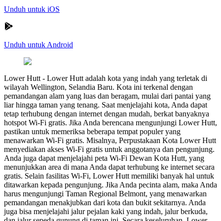
Unduh untuk iOS
Unduh untuk Android
Lower Hutt
-
Lower Hutt adalah kota yang indah yang terletak di
wilayah Wellington, Selandia Baru. Kota ini terkenal dengan
pemandangan alam yang luas dan beragam, mulai dari pantai yang
liar hingga taman yang tenang. Saat menjelajahi kota, Anda dapat
tetap terhubung dengan internet dengan mudah, berkat banyaknya
hotspot Wi-Fi gratis. Jika Anda berencana mengunjungi Lower Hutt,
pastikan untuk memeriksa beberapa tempat populer yang
menawarkan Wi-Fi gratis. Misalnya, Perpustakaan Kota Lower Hutt
menyediakan akses Wi-Fi gratis untuk anggotanya dan pengunjung.
Anda juga dapat menjelajahi peta Wi-Fi Dewan Kota Hutt, yang
menunjukkan area di mana Anda dapat terhubung ke internet secara
gratis. Selain fasilitas Wi-Fi, Lower Hutt memiliki banyak hal untuk
ditawarkan kepada pengunjung. Jika Anda pecinta alam, maka Anda
harus mengunjungi Taman Regional Belmont, yang menawarkan
pemandangan menakjubkan dari kota dan bukit sekitarnya. Anda
juga bisa menjelajahi jalur pejalan kaki yang indah, jalur berkuda,
dan jalur sepeda gunung di taman ini. Secara keseluruhan, Lower