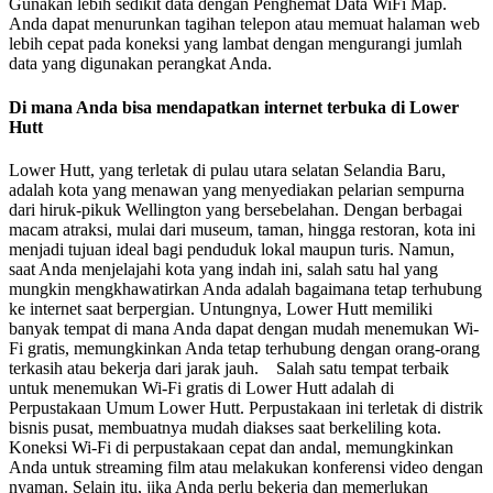
Gunakan lebih sedikit data dengan Penghemat Data WiFi Map.
Anda dapat menurunkan tagihan telepon atau memuat halaman web
lebih cepat pada koneksi yang lambat dengan mengurangi jumlah
data yang digunakan perangkat Anda.
Di mana Anda bisa mendapatkan internet terbuka di Lower
Hutt
Lower Hutt, yang terletak di pulau utara selatan Selandia Baru,
adalah kota yang menawan yang menyediakan pelarian sempurna
dari hiruk-pikuk Wellington yang bersebelahan. Dengan berbagai
macam atraksi, mulai dari museum, taman, hingga restoran, kota ini
menjadi tujuan ideal bagi penduduk lokal maupun turis. Namun,
saat Anda menjelajahi kota yang indah ini, salah satu hal yang
mungkin mengkhawatirkan Anda adalah bagaimana tetap terhubung
ke internet saat berpergian. Untungnya, Lower Hutt memiliki
banyak tempat di mana Anda dapat dengan mudah menemukan Wi-
Fi gratis, memungkinkan Anda tetap terhubung dengan orang-orang
terkasih atau bekerja dari jarak jauh. Salah satu tempat terbaik
untuk menemukan Wi-Fi gratis di Lower Hutt adalah di
Perpustakaan Umum Lower Hutt. Perpustakaan ini terletak di distrik
bisnis pusat, membuatnya mudah diakses saat berkeliling kota.
Koneksi Wi-Fi di perpustakaan cepat dan andal, memungkinkan
Anda untuk streaming film atau melakukan konferensi video dengan
nyaman. Selain itu, jika Anda perlu bekerja dan memerlukan