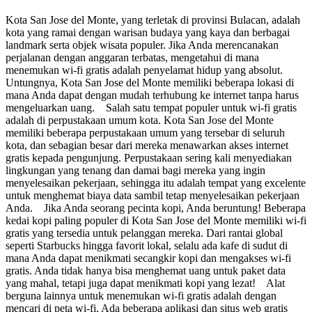
Kota San Jose del Monte, yang terletak di provinsi Bulacan, adalah
kota yang ramai dengan warisan budaya yang kaya dan berbagai
landmark serta objek wisata populer. Jika Anda merencanakan
perjalanan dengan anggaran terbatas, mengetahui di mana
menemukan wi-fi gratis adalah penyelamat hidup yang absolut.
Untungnya, Kota San Jose del Monte memiliki beberapa lokasi di
mana Anda dapat dengan mudah terhubung ke internet tanpa harus
mengeluarkan uang. Salah satu tempat populer untuk wi-fi gratis
adalah di perpustakaan umum kota. Kota San Jose del Monte
memiliki beberapa perpustakaan umum yang tersebar di seluruh
kota, dan sebagian besar dari mereka menawarkan akses internet
gratis kepada pengunjung. Perpustakaan sering kali menyediakan
lingkungan yang tenang dan damai bagi mereka yang ingin
menyelesaikan pekerjaan, sehingga itu adalah tempat yang excelente
untuk menghemat biaya data sambil tetap menyelesaikan pekerjaan
Anda. Jika Anda seorang pecinta kopi, Anda beruntung! Beberapa
kedai kopi paling populer di Kota San Jose del Monte memiliki wi-fi
gratis yang tersedia untuk pelanggan mereka. Dari rantai global
seperti Starbucks hingga favorit lokal, selalu ada kafe di sudut di
mana Anda dapat menikmati secangkir kopi dan mengakses wi-fi
gratis. Anda tidak hanya bisa menghemat uang untuk paket data
yang mahal, tetapi juga dapat menikmati kopi yang lezat! Alat
berguna lainnya untuk menemukan wi-fi gratis adalah dengan
mencari di peta wi-fi. Ada beberapa aplikasi dan situs web gratis