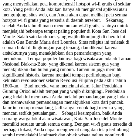
yang menyediakan peta komprehensif hotspot wi-fi gratis di sekitar
kota. Yang perlu Anda lakukan hanyalah menginstal aplikasi atau
mengunjungi situs web, dan Anda akan dapat melihat peta semua
hotspot wi-fi gratis yang tersedia di daerah tersebut. Sekarang
setelah Anda tahu di mana menemukan wi-fi gratis, saatnya untuk
menjelajahi beberapa tempat paling populer di Kota San Jose del
Monte. Salah satu landmark yang wajib dikunjungi di daerah ini
adalah Gua Bunda Maria dari Lourdes. Situs religius ini terletak di
sebuah bukit di lingkungan yang tenang, dan dikenal karena
arsitekturnya yang menakjubkan dan pemandangan yang
memukau. Tempat populer lainnya bagi wisatawan adalah Taman
Nasional Biak-na-Bato, yang dikenal karena sistem gua yang
menakjubkan dan hutan yang rimbun. Taman ini juga memiliki
signifikansi historis, karena menjadi tempat perlindungan bagi
kekuatan revolusioner selama Revolusi Filipina pada akhir tahun
1800-an. Bagi mereka yang mencintai alam, Jalur Pendakian
Gunung Oriod adalah tempat yang wajib dikunjungi. Pendakian
yang indah ini membawa Anda melalui pemandangan yang indah
dan menawarkan pemandangan menakjubkan kota dari puncak.
Jalur ini cukup menantang, jadi sangat cocok bagi mereka yang
mencari sedikit petualangan. Sebagai kesimpulan, baik Anda
seorang warga lokal atau wisatawan, Kota San Jose del Monte
memiliki sesuatu untuk semua orang. Dengan wi-fi gratis tersedia di
berbagai lokasi, Anda dapat menghemat uang dan tetap terhubung
sambil menjelajahi landmark dan objek wisata paling populer di