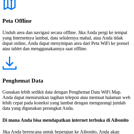
Peta Offline
Unduh area dan navigasi secara offline. Jika Anda pergi ke tempat
yang Internetnya lambat, data selulernya mahal, atau Anda tidak
dapat online, Anda dapat menyimpan area dari Peta WiFi ke ponsel
atau tablet dan menggunakannya saat offline.
Penghemat Data
Gunakan lebih sedikit data dengan Penghemat Data WiFi Map.
Anda dapat menurunkan tagihan telepon atau memuat halaman web
lebih cepat pada koneksi yang lambat dengan mengurangi jumlah
data yang digunakan perangkat Anda.
Di mana Anda bisa mendapatkan internet terbuka di Aibonito
Jika Anda berencana untuk bepergian ke Aibonito, Anda akan