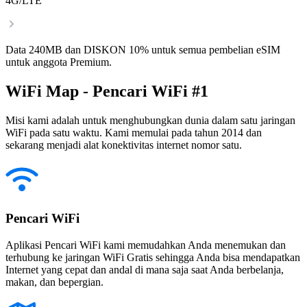
4G/LTE
Data 240MB dan DISKON 10% untuk semua pembelian eSIM
untuk anggota Premium.
WiFi Map - Pencari WiFi #1
Misi kami adalah untuk menghubungkan dunia dalam satu jaringan
WiFi pada satu waktu. Kami memulai pada tahun 2014 dan
sekarang menjadi alat konektivitas internet nomor satu.
Pencari WiFi
Aplikasi Pencari WiFi kami memudahkan Anda menemukan dan
terhubung ke jaringan WiFi Gratis sehingga Anda bisa mendapatkan
Internet yang cepat dan andal di mana saja saat Anda berbelanja,
makan, dan bepergian.