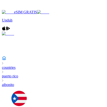
eSIM GRATIS
Unduh
countries
puerto rico
aibonito