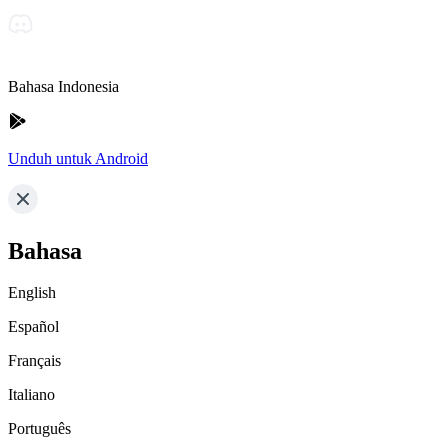
Bahasa Indonesia
Unduh untuk Android
Bahasa
English
Español
Français
Italiano
Português