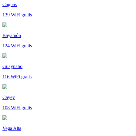
Caguas
139
WiFi gratis
Bayamón
124
WiFi gratis
Guaynabo
116
WiFi gratis
Cayey
108
WiFi gratis
Vega Alta