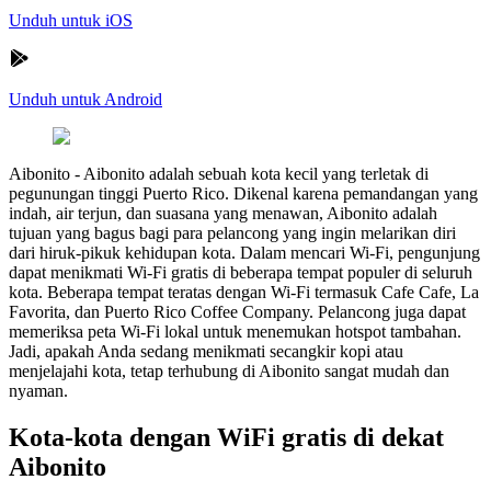
Unduh untuk iOS
Unduh untuk Android
Aibonito
-
Aibonito adalah sebuah kota kecil yang terletak di
pegunungan tinggi Puerto Rico. Dikenal karena pemandangan yang
indah, air terjun, dan suasana yang menawan, Aibonito adalah
tujuan yang bagus bagi para pelancong yang ingin melarikan diri
dari hiruk-pikuk kehidupan kota. Dalam mencari Wi-Fi, pengunjung
dapat menikmati Wi-Fi gratis di beberapa tempat populer di seluruh
kota. Beberapa tempat teratas dengan Wi-Fi termasuk Cafe Cafe, La
Favorita, dan Puerto Rico Coffee Company. Pelancong juga dapat
memeriksa peta Wi-Fi lokal untuk menemukan hotspot tambahan.
Jadi, apakah Anda sedang menikmati secangkir kopi atau
menjelajahi kota, tetap terhubung di Aibonito sangat mudah dan
nyaman.
Kota-kota dengan WiFi gratis di dekat
Aibonito