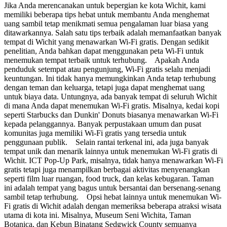
Jika Anda merencanakan untuk bepergian ke kota Wichit, kami
memiliki beberapa tips hebat untuk membantu Anda menghemat
uang sambil tetap menikmati semua pengalaman luar biasa yang
ditawarkannya. Salah satu tips terbaik adalah memanfaatkan banyak
tempat di Wichit yang menawarkan Wi-Fi gratis. Dengan sedikit
penelitian, Anda bahkan dapat menggunakan peta Wi-Fi untuk
menemukan tempat terbaik untuk terhubung. Apakah Anda
penduduk setempat atau pengunjung, Wi-Fi gratis selalu menjadi
keuntungan. Ini tidak hanya memungkinkan Anda tetap terhubung
dengan teman dan keluarga, tetapi juga dapat menghemat uang
untuk biaya data. Untungnya, ada banyak tempat di seluruh Wichit
di mana Anda dapat menemukan Wi-Fi gratis. Misalnya, kedai kopi
seperti Starbucks dan Dunkin' Donuts biasanya menawarkan Wi-Fi
kepada pelanggannya. Banyak perpustakaan umum dan pusat
komunitas juga memiliki Wi-Fi gratis yang tersedia untuk
penggunaan publik. Selain rantai terkenal ini, ada juga banyak
tempat unik dan menarik lainnya untuk menemukan Wi-Fi gratis di
Wichit. ICT Pop-Up Park, misalnya, tidak hanya menawarkan Wi-Fi
gratis tetapi juga menampilkan berbagai aktivitas menyenangkan
seperti film luar ruangan, food truck, dan kelas kebugaran. Taman
ini adalah tempat yang bagus untuk bersantai dan bersenang-senang
sambil tetap terhubung. Opsi hebat lainnya untuk menemukan Wi-
Fi gratis di Wichit adalah dengan memeriksa beberapa atraksi wisata
utama di kota ini. Misalnya, Museum Seni Wichita, Taman
Botanica, dan Kebun Binatang Sedgwick County semuanya