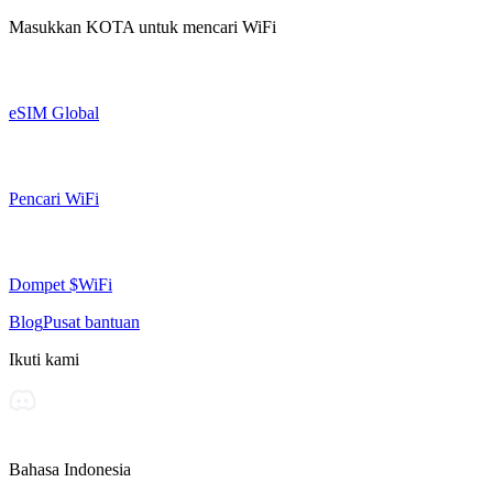
Masukkan
KOTA
untuk mencari WiFi
eSIM Global
Pencari WiFi
Dompet $WiFi
Blog
Pusat bantuan
Ikuti kami
Bahasa Indonesia