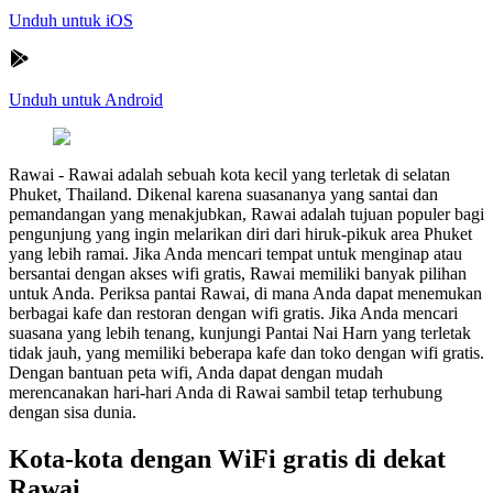
Unduh untuk iOS
Unduh untuk Android
Rawai
-
Rawai adalah sebuah kota kecil yang terletak di selatan
Phuket, Thailand. Dikenal karena suasananya yang santai dan
pemandangan yang menakjubkan, Rawai adalah tujuan populer bagi
pengunjung yang ingin melarikan diri dari hiruk-pikuk area Phuket
yang lebih ramai. Jika Anda mencari tempat untuk menginap atau
bersantai dengan akses wifi gratis, Rawai memiliki banyak pilihan
untuk Anda. Periksa pantai Rawai, di mana Anda dapat menemukan
berbagai kafe dan restoran dengan wifi gratis. Jika Anda mencari
suasana yang lebih tenang, kunjungi Pantai Nai Harn yang terletak
tidak jauh, yang memiliki beberapa kafe dan toko dengan wifi gratis.
Dengan bantuan peta wifi, Anda dapat dengan mudah
merencanakan hari-hari Anda di Rawai sambil tetap terhubung
dengan sisa dunia.
Kota-kota dengan WiFi gratis di dekat
Rawai