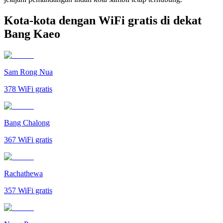
Kota-kota dengan WiFi gratis di dekat
Bang Kaeo
Sam Rong Nua
378
WiFi gratis
Bang Chalong
367
WiFi gratis
Rachathewa
357
WiFi gratis