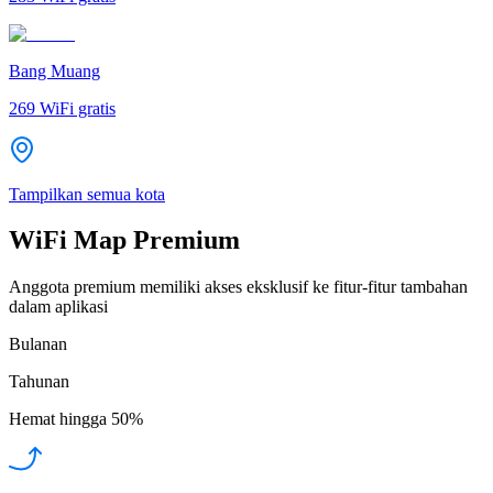
Bang Muang
269
WiFi gratis
Tampilkan semua kota
WiFi Map Premium
Anggota premium memiliki akses eksklusif ke fitur-fitur tambahan
dalam aplikasi
Bulanan
Tahunan
Hemat hingga
50%