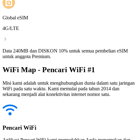
Global eSIM
4G/LTE
Data 240MB dan DISKON 10% untuk semua pembelian eSIM
untuk anggota Premium.
WiFi Map - Pencari WiFi #1
Misi kami adalah untuk menghubungkan dunia dalam satu jaringan
WiFi pada satu waktu. Kami memulai pada tahun 2014 dan
sekarang menjadi alat konektivitas internet nomor satu.
Pencari WiFi
Aplikasi Pencari WiFi kami memudahkan Anda menemukan dan