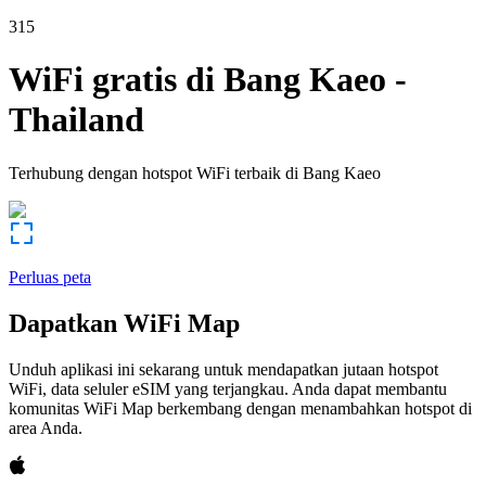
315
WiFi gratis di
Bang Kaeo
-
Thailand
Terhubung dengan hotspot WiFi terbaik di
Bang Kaeo
Perluas peta
Dapatkan WiFi Map
Unduh aplikasi ini sekarang untuk mendapatkan jutaan hotspot
WiFi, data seluler eSIM yang terjangkau. Anda dapat membantu
komunitas WiFi Map berkembang dengan menambahkan hotspot di
area Anda.