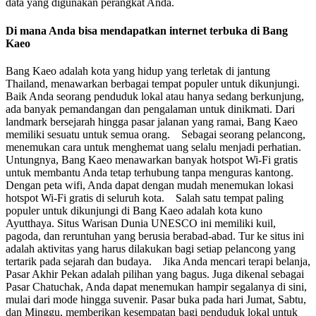
data yang digunakan perangkat Anda.
Di mana Anda bisa mendapatkan internet terbuka di Bang
Kaeo
Bang Kaeo adalah kota yang hidup yang terletak di jantung
Thailand, menawarkan berbagai tempat populer untuk dikunjungi.
Baik Anda seorang penduduk lokal atau hanya sedang berkunjung,
ada banyak pemandangan dan pengalaman untuk dinikmati. Dari
landmark bersejarah hingga pasar jalanan yang ramai, Bang Kaeo
memiliki sesuatu untuk semua orang. Sebagai seorang pelancong,
menemukan cara untuk menghemat uang selalu menjadi perhatian.
Untungnya, Bang Kaeo menawarkan banyak hotspot Wi-Fi gratis
untuk membantu Anda tetap terhubung tanpa menguras kantong.
Dengan peta wifi, Anda dapat dengan mudah menemukan lokasi
hotspot Wi-Fi gratis di seluruh kota. Salah satu tempat paling
populer untuk dikunjungi di Bang Kaeo adalah kota kuno
Ayutthaya. Situs Warisan Dunia UNESCO ini memiliki kuil,
pagoda, dan reruntuhan yang berusia berabad-abad. Tur ke situs ini
adalah aktivitas yang harus dilakukan bagi setiap pelancong yang
tertarik pada sejarah dan budaya. Jika Anda mencari terapi belanja,
Pasar Akhir Pekan adalah pilihan yang bagus. Juga dikenal sebagai
Pasar Chatuchak, Anda dapat menemukan hampir segalanya di sini,
mulai dari mode hingga suvenir. Pasar buka pada hari Jumat, Sabtu,
dan Minggu, memberikan kesempatan bagi penduduk lokal untuk