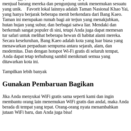
menjual barang mereka dan pengunjung untuk menemukan sesuatu
yang unik. Favorit lokal lainnya adalah Taman Nasional Khao Yai,
yang hanya berjarak beberapa menit berkendara dari Bang Kaeo.
Taman ini merupakan rumah bagi air terjun yang menakjubkan,
hutan hujan yang subur, dan berbagai satwa liar. Mendaki dan
berkemah sangat populer di sini, tetapi Anda juga dapat memesan
tur safari untuk melihat beberapa hewan di habitat alami mereka.
Secara keseluruhan, Bang Kaeo adalah kota yang luar biasa yang
menawarkan perpaduan sempurna antara sejarah, alam, dan
modernitas. Dan dengan hotspot Wi-Fi gratis di seluruh tempat,
Anda dapat tetap terhubung sambil menikmati semua yang
ditawarkan kota ini.
Tampilkan lebih banyak
Gunakan Pembaruan Bagikan
Jika Anda menyukai WiFi gratis sama seperti kami dan ingin
membantu orang lain menemukan WiFi gratis dan andal, maka Anda
berada di tempat yang tepat. Orang-orang nyata menambahkan
jutaan WiFi baru, dan Anda juga bisa!