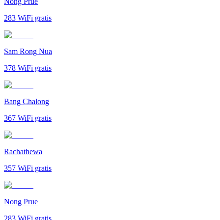
Nong Prue
283
WiFi gratis
Sam Rong Nua
378
WiFi gratis
Bang Chalong
367
WiFi gratis
Rachathewa
357
WiFi gratis
Nong Prue
283
WiFi gratis