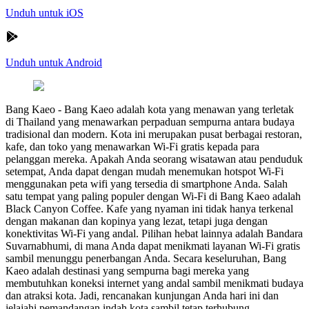
Unduh untuk iOS
Unduh untuk Android
Bang Kaeo
-
Bang Kaeo adalah kota yang menawan yang terletak
di Thailand yang menawarkan perpaduan sempurna antara budaya
tradisional dan modern. Kota ini merupakan pusat berbagai restoran,
kafe, dan toko yang menawarkan Wi-Fi gratis kepada para
pelanggan mereka. Apakah Anda seorang wisatawan atau penduduk
setempat, Anda dapat dengan mudah menemukan hotspot Wi-Fi
menggunakan peta wifi yang tersedia di smartphone Anda. Salah
satu tempat yang paling populer dengan Wi-Fi di Bang Kaeo adalah
Black Canyon Coffee. Kafe yang nyaman ini tidak hanya terkenal
dengan makanan dan kopinya yang lezat, tetapi juga dengan
konektivitas Wi-Fi yang andal. Pilihan hebat lainnya adalah Bandara
Suvarnabhumi, di mana Anda dapat menikmati layanan Wi-Fi gratis
sambil menunggu penerbangan Anda. Secara keseluruhan, Bang
Kaeo adalah destinasi yang sempurna bagi mereka yang
membutuhkan koneksi internet yang andal sambil menikmati budaya
dan atraksi kota. Jadi, rencanakan kunjungan Anda hari ini dan
jelajahi pemandangan indah kota sambil tetap terhubung.