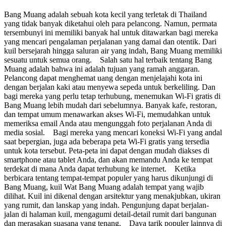
Bang Muang adalah sebuah kota kecil yang terletak di Thailand
yang tidak banyak diketahui oleh para pelancong. Namun, permata
tersembunyi ini memiliki banyak hal untuk ditawarkan bagi mereka
yang mencari pengalaman perjalanan yang damai dan otentik. Dari
kuil bersejarah hingga saluran air yang indah, Bang Muang memiliki
sesuatu untuk semua orang. Salah satu hal terbaik tentang Bang
Muang adalah bahwa ini adalah tujuan yang ramah anggaran.
Pelancong dapat menghemat uang dengan menjelajahi kota ini
dengan berjalan kaki atau menyewa sepeda untuk berkeliling. Dan
bagi mereka yang perlu tetap terhubung, menemukan Wi-Fi gratis di
Bang Muang lebih mudah dari sebelumnya. Banyak kafe, restoran,
dan tempat umum menawarkan akses Wi-Fi, memudahkan untuk
memeriksa email Anda atau mengunggah foto perjalanan Anda di
media sosial. Bagi mereka yang mencari koneksi Wi-Fi yang andal
saat bepergian, juga ada beberapa peta Wi-Fi gratis yang tersedia
untuk kota tersebut. Peta-peta ini dapat dengan mudah diakses di
smartphone atau tablet Anda, dan akan memandu Anda ke tempat
terdekat di mana Anda dapat terhubung ke internet. Ketika
berbicara tentang tempat-tempat populer yang harus dikunjungi di
Bang Muang, kuil Wat Bang Muang adalah tempat yang wajib
dilihat. Kuil ini dikenal dengan arsitektur yang menakjubkan, ukiran
yang rumit, dan lanskap yang indah. Pengunjung dapat berjalan-
jalan di halaman kuil, mengagumi detail-detail rumit dari bangunan
dan merasakan suasana yang tenang. Daya tarik populer lainnya di