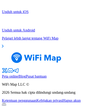
Unduh untuk iOS
Unduh untuk Android
Pelajari lebih lanjut tentang WiFi Map
Peta online
Blog
Pusat bantuan
WiFi Map LLC ©
2026
Semua hak cipta dilindungi undang-undang
Ketentuan penggunaan
Kebijakan privasi
Hapus akun