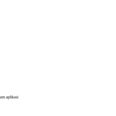
am aplikasi