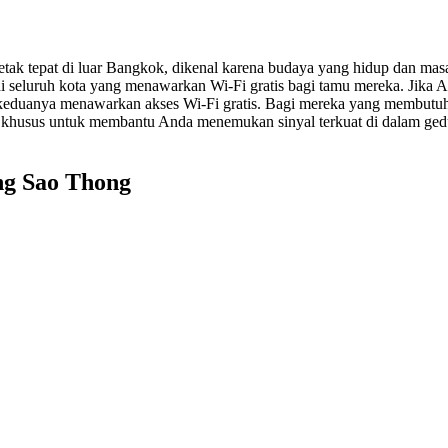
tak tepat di luar Bangkok, dikenal karena budaya yang hidup dan mas
 seluruh kota yang menawarkan Wi-Fi gratis bagi tamu mereka. Jika A
, keduanya menawarkan akses Wi-Fi gratis. Bagi mereka yang membutu
Fi khusus untuk membantu Anda menemukan sinyal terkuat di dalam ged
ng Sao Thong