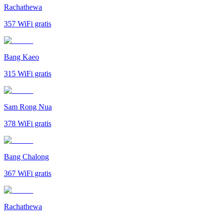
Rachathewa
357
WiFi gratis
Bang Kaeo
315
WiFi gratis
Sam Rong Nua
378
WiFi gratis
Bang Chalong
367
WiFi gratis
Rachathewa