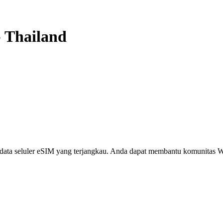
-
Thailand
i, data seluler eSIM yang terjangkau. Anda dapat membantu komunita