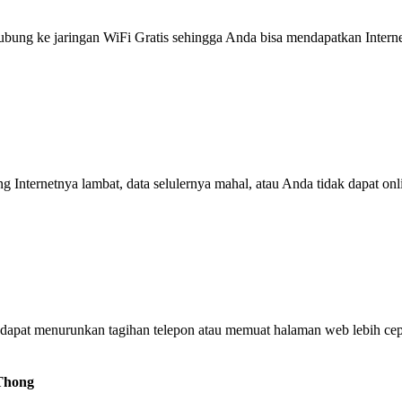
g ke jaringan WiFi Gratis sehingga Anda bisa mendapatkan Internet 
ng Internetnya lambat, data selulernya mahal, atau Anda tidak dapat on
dapat menurunkan tagihan telepon atau memuat halaman web lebih cep
 Thong