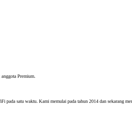
 anggota Premium.
i pada satu waktu. Kami memulai pada tahun 2014 dan sekarang menjad