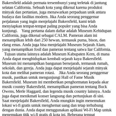
Bakersfield adalah permata tersembunyi yang terletak di jantung
selatan California. Sebuah kota yang dikenal karena produksi
minyak dan pertanian, juga menawarkan perpaduan unik antara
budaya dan fasilitas modern. Jika Anda seorang penggemar
perjalanan yang ingin menjelajahi Bakersfield, kami telah
menyiapkan tempat-tempat paling populer yang bisa Anda
kunjungi. Yang pertama dalam daftar adalah Museum Kehidupan
California, juga dikenal sebagai CALM. Pameran alam ini
menampilkan lebih dari 250 hewan, termasuk puma, bison, dan
elang emas. Anda juga bisa menjelajahi Museum Sejarah Alam,
yang menampilkan fosil dan pameran tentang satwa liar California.
Tujuan utama lainnya adalah Museum Kabupaten Kern, di mana
Anda dapat menghidupkan kembali sejarah kaya Bakersfield.
Museum ini menampilkan bangunan bersejarah, termasuk rumah,
sekolah, dan gereja. Anda juga dapat menjelajahi sejarah minyak
kota dan melihat pameran rotasi. Jika Anda seorang penggemar
musik, pastikan untuk mengunjungi Hall of Fame Musik
Bakersfield. Museum ini memberikan penghormatan kepada akar
musik country Bakersfield, menampilkan pameran tentang Buck
Owens, Merle Haggard, dan legenda musik country lainnya. Anda
juga dapat menikmati konser langsung dan pertunjukan di sini.
Saat menjelajahi Bakersfield, Anda mungkin ingin menemukan
lokasi wi-fi gratis untuk menghemat uang dan tetap terhubung
dengan dunia. Anda dapat menggunakan aplikasi Wi-Fi Map untuk
menemukan titik wi-fi gratis di kota ini. Beberapa tempat