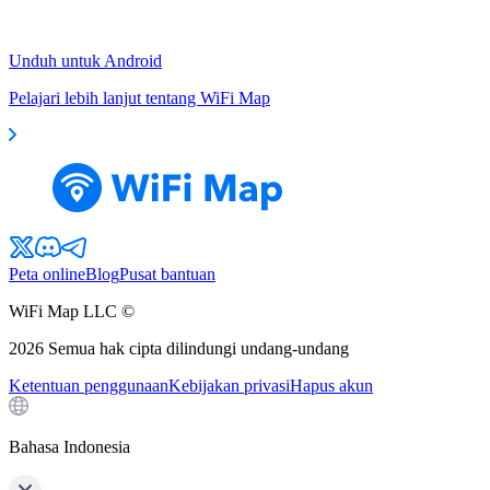
Unduh untuk Android
Pelajari lebih lanjut tentang WiFi Map
Peta online
Blog
Pusat bantuan
WiFi Map LLC ©
2026
Semua hak cipta dilindungi undang-undang
Ketentuan penggunaan
Kebijakan privasi
Hapus akun
Bahasa Indonesia