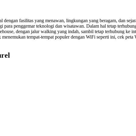
nal dengan fasilitas yang menawan, lingkungan yang beragam, dan sejar
i para penggemar teknologi dan wisatawan. Dalam hal tetap terhubung,
house, dengan jalur walking yang indah, sambil tetap terhubung ke inter
enemukan tempat-tempat populer dengan WiFi seperti ini, cek peta Wi
urel