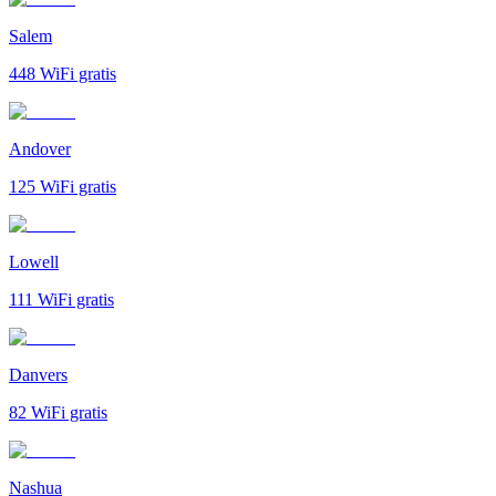
Salem
448
WiFi gratis
Andover
125
WiFi gratis
Lowell
111
WiFi gratis
Danvers
82
WiFi gratis
Nashua