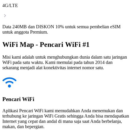
4G/LTE
Data 240MB dan DISKON 10% untuk semua pembelian eSIM
untuk anggota Premium.
WiFi Map - Pencari WiFi #1
Misi kami adalah untuk menghubungkan dunia dalam satu jaringan
WiFi pada satu waktu. Kami memulai pada tahun 2014 dan
sekarang menjadi alat konektivitas internet nomor satu.
Pencari WiFi
Aplikasi Pencari WiFi kami memudahkan Anda menemukan dan
terhubung ke jaringan WiFi Gratis sehingga Anda bisa mendapatkan
Internet yang cepat dan andal di mana saja saat Anda berbelanja,
makan, dan bepergian.