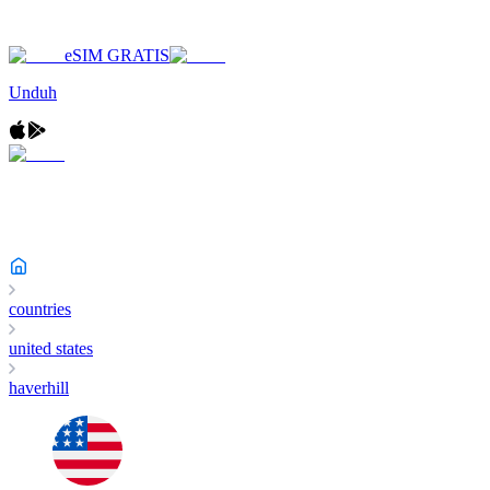
eSIM GRATIS
Unduh
countries
united states
haverhill