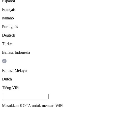
Español
Français
Italiano
Português
Deutsch
Türkçe
Bahasa Indonesia
Bahasa Melayu
Dutch
Tiếng Việt
Masukkan
KOTA
untuk mencari WiFi