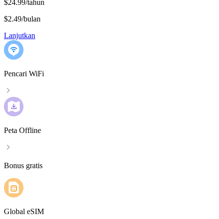
$24.99/tahun
$2.49
/
bulan
Lanjutkan
Pencari WiFi
Peta Offline
Bonus gratis
Global eSIM