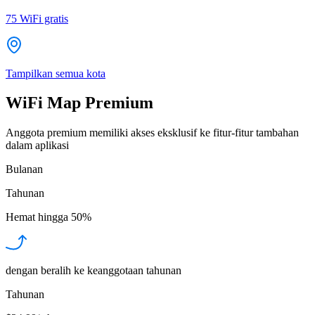
75
WiFi gratis
Tampilkan semua kota
WiFi Map Premium
Anggota premium memiliki akses eksklusif ke fitur-fitur tambahan
dalam aplikasi
Bulanan
Tahunan
Hemat hingga
50%
dengan beralih ke keanggotaan tahunan
Tahunan