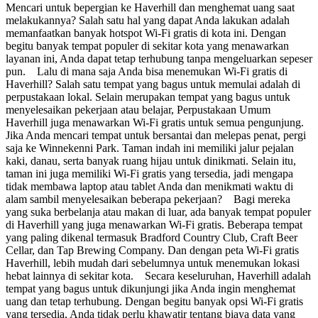
Mencari untuk bepergian ke Haverhill dan menghemat uang saat
melakukannya? Salah satu hal yang dapat Anda lakukan adalah
memanfaatkan banyak hotspot Wi-Fi gratis di kota ini. Dengan
begitu banyak tempat populer di sekitar kota yang menawarkan
layanan ini, Anda dapat tetap terhubung tanpa mengeluarkan sepeser
pun. Lalu di mana saja Anda bisa menemukan Wi-Fi gratis di
Haverhill? Salah satu tempat yang bagus untuk memulai adalah di
perpustakaan lokal. Selain merupakan tempat yang bagus untuk
menyelesaikan pekerjaan atau belajar, Perpustakaan Umum
Haverhill juga menawarkan Wi-Fi gratis untuk semua pengunjung.
Jika Anda mencari tempat untuk bersantai dan melepas penat, pergi
saja ke Winnekenni Park. Taman indah ini memiliki jalur pejalan
kaki, danau, serta banyak ruang hijau untuk dinikmati. Selain itu,
taman ini juga memiliki Wi-Fi gratis yang tersedia, jadi mengapa
tidak membawa laptop atau tablet Anda dan menikmati waktu di
alam sambil menyelesaikan beberapa pekerjaan? Bagi mereka
yang suka berbelanja atau makan di luar, ada banyak tempat populer
di Haverhill yang juga menawarkan Wi-Fi gratis. Beberapa tempat
yang paling dikenal termasuk Bradford Country Club, Craft Beer
Cellar, dan Tap Brewing Company. Dan dengan peta Wi-Fi gratis
Haverhill, lebih mudah dari sebelumnya untuk menemukan lokasi
hebat lainnya di sekitar kota. Secara keseluruhan, Haverhill adalah
tempat yang bagus untuk dikunjungi jika Anda ingin menghemat
uang dan tetap terhubung. Dengan begitu banyak opsi Wi-Fi gratis
yang tersedia, Anda tidak perlu khawatir tentang biaya data yang