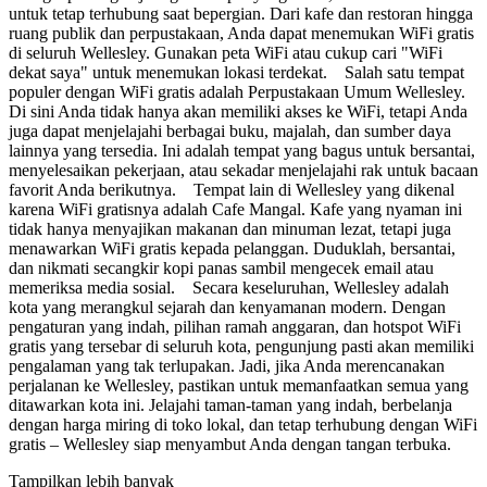
untuk tetap terhubung saat bepergian. Dari kafe dan restoran hingga
ruang publik dan perpustakaan, Anda dapat menemukan WiFi gratis
di seluruh Wellesley. Gunakan peta WiFi atau cukup cari "WiFi
dekat saya" untuk menemukan lokasi terdekat. Salah satu tempat
populer dengan WiFi gratis adalah Perpustakaan Umum Wellesley.
Di sini Anda tidak hanya akan memiliki akses ke WiFi, tetapi Anda
juga dapat menjelajahi berbagai buku, majalah, dan sumber daya
lainnya yang tersedia. Ini adalah tempat yang bagus untuk bersantai,
menyelesaikan pekerjaan, atau sekadar menjelajahi rak untuk bacaan
favorit Anda berikutnya. Tempat lain di Wellesley yang dikenal
karena WiFi gratisnya adalah Cafe Mangal. Kafe yang nyaman ini
tidak hanya menyajikan makanan dan minuman lezat, tetapi juga
menawarkan WiFi gratis kepada pelanggan. Duduklah, bersantai,
dan nikmati secangkir kopi panas sambil mengecek email atau
memeriksa media sosial. Secara keseluruhan, Wellesley adalah
kota yang merangkul sejarah dan kenyamanan modern. Dengan
pengaturan yang indah, pilihan ramah anggaran, dan hotspot WiFi
gratis yang tersebar di seluruh kota, pengunjung pasti akan memiliki
pengalaman yang tak terlupakan. Jadi, jika Anda merencanakan
perjalanan ke Wellesley, pastikan untuk memanfaatkan semua yang
ditawarkan kota ini. Jelajahi taman-taman yang indah, berbelanja
dengan harga miring di toko lokal, dan tetap terhubung dengan WiFi
gratis – Wellesley siap menyambut Anda dengan tangan terbuka.
Tampilkan lebih banyak