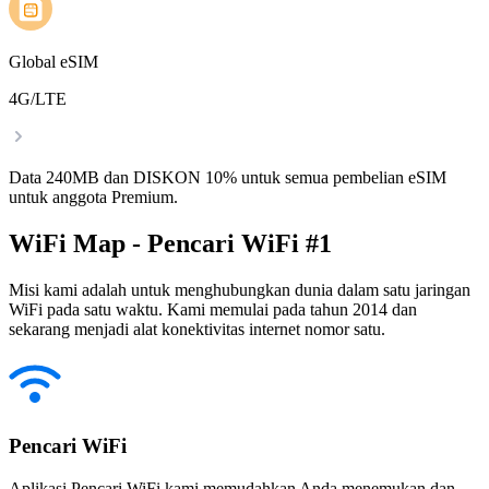
Global eSIM
4G/LTE
Data 240MB dan DISKON 10% untuk semua pembelian eSIM
untuk anggota Premium.
WiFi Map - Pencari WiFi #1
Misi kami adalah untuk menghubungkan dunia dalam satu jaringan
WiFi pada satu waktu. Kami memulai pada tahun 2014 dan
sekarang menjadi alat konektivitas internet nomor satu.
Pencari WiFi
Aplikasi Pencari WiFi kami memudahkan Anda menemukan dan