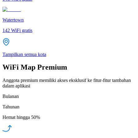
Watertown
142
WiFi gratis
Tampilkan semua kota
WiFi Map Premium
Anggota premium memiliki akses eksklusif ke fitur-fitur tambahan
dalam aplikasi
Bulanan
Tahunan
Hemat hingga
50%