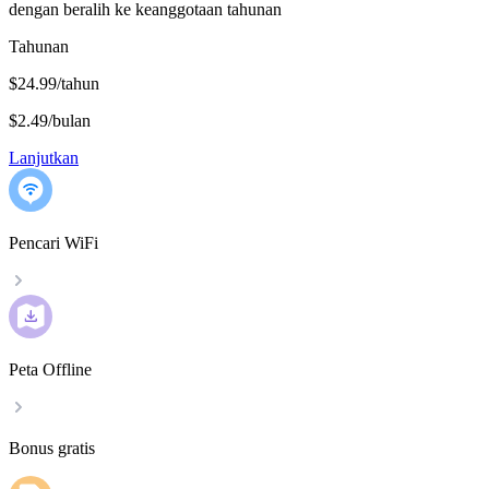
dengan beralih ke keanggotaan tahunan
Tahunan
$24.99/tahun
$2.49
/
bulan
Lanjutkan
Pencari WiFi
Peta Offline
Bonus gratis