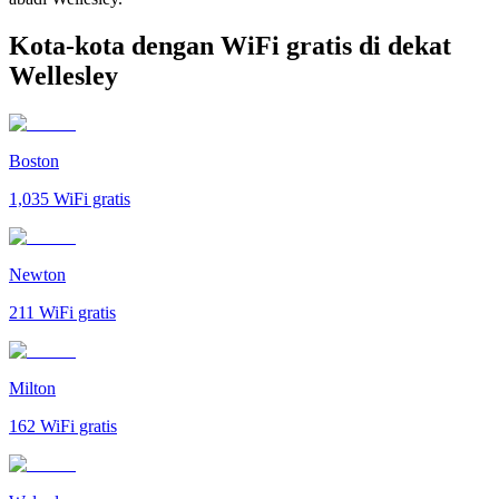
Kota-kota dengan WiFi gratis di dekat
Wellesley
Boston
1,035
WiFi gratis
Newton
211
WiFi gratis
Milton
162
WiFi gratis