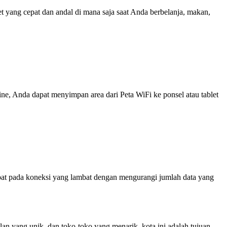
yang cepat dan andal di mana saja saat Anda berbelanja, makan,
line, Anda dapat menyimpan area dari Peta WiFi ke ponsel atau tablet
at pada koneksi yang lambat dengan mengurangi jumlah data yang
an yang unik, dan toko-toko yang menarik, kota ini adalah tujuan