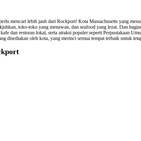
 perlu mencari lebih jauh dari Rockport! Kota Massachusetts yang men
ubkan, toko-toko yang menawan, dan seafood yang lezat. Dan bagian 
afe dan restoran lokal, serta atraksi populer seperti Perpustakaan U
ang disediakan oleh kota, yang merinci semua tempat terbaik untuk tet
ckport