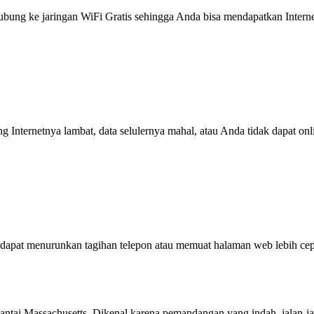
g ke jaringan WiFi Gratis sehingga Anda bisa mendapatkan Internet 
ng Internetnya lambat, data selulernya mahal, atau Anda tidak dapat on
dapat menurunkan tagihan telepon atau memuat halaman web lebih cep
antai Massachusetts. Dikenal karena pemandangan yang indah, jalan-jal