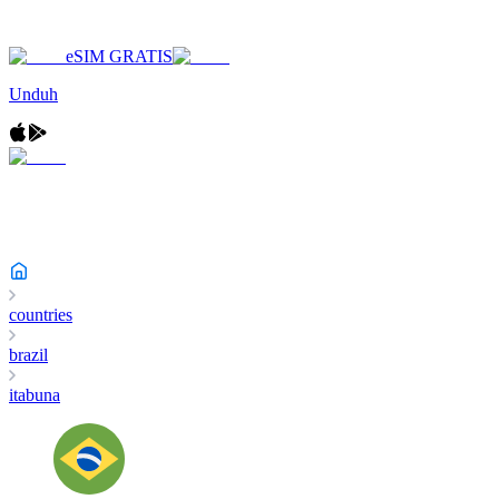
eSIM GRATIS
Unduh
countries
brazil
itabuna