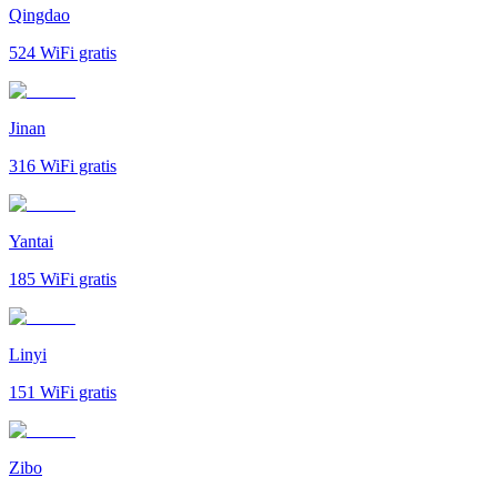
Qingdao
524
WiFi gratis
Jinan
316
WiFi gratis
Yantai
185
WiFi gratis
Linyi
151
WiFi gratis
Zibo