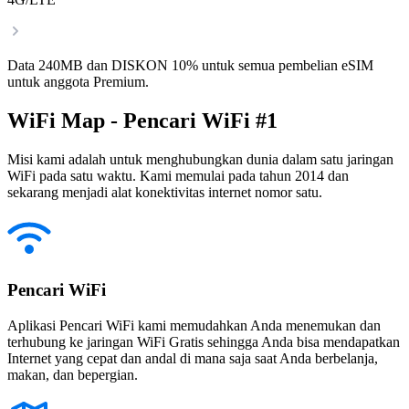
Data 240MB dan DISKON 10% untuk semua pembelian eSIM
untuk anggota Premium.
WiFi Map - Pencari WiFi #1
Misi kami adalah untuk menghubungkan dunia dalam satu jaringan
WiFi pada satu waktu. Kami memulai pada tahun 2014 dan
sekarang menjadi alat konektivitas internet nomor satu.
Pencari WiFi
Aplikasi Pencari WiFi kami memudahkan Anda menemukan dan
terhubung ke jaringan WiFi Gratis sehingga Anda bisa mendapatkan
Internet yang cepat dan andal di mana saja saat Anda berbelanja,
makan, dan bepergian.