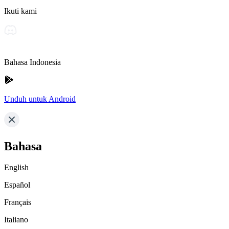
Ikuti kami
Bahasa Indonesia
Unduh untuk Android
Bahasa
English
Español
Français
Italiano