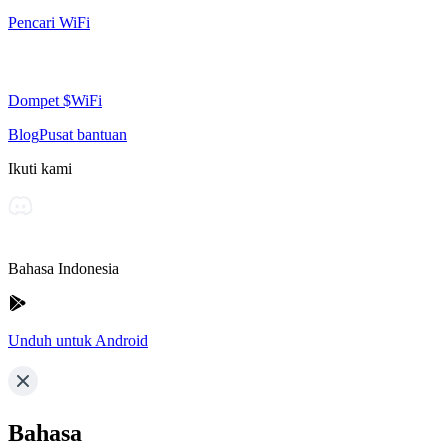
Pencari WiFi
Dompet $WiFi
Blog
Pusat bantuan
Ikuti kami
Bahasa Indonesia
Unduh untuk Android
Bahasa