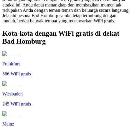
atraksi ini, Anda dapat menangkap dan membagikan momen tak
terlupakan Anda dengan teman-teman dan keluarga secara langsung.
Jelajahi pesona Bad Homburg sambil tetap terhubung dengan
mudah, berkat banyak tempat yang menawarkan WiFi gratis.
Kota-kota dengan WiFi gratis di dekat
Bad Homburg
Frankfurt
566
WiFi gratis
Wiesbaden
245
WiFi gratis
Mainz