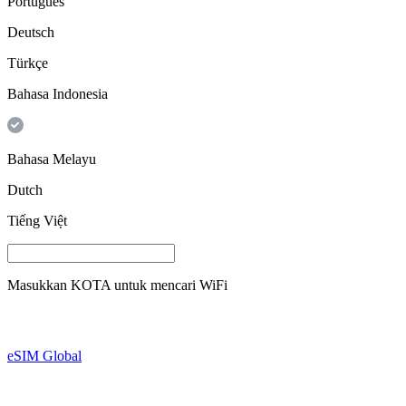
Português
Deutsch
Türkçe
Bahasa Indonesia
Bahasa Melayu
Dutch
Tiếng Việt
Masukkan
KOTA
untuk mencari WiFi
eSIM Global