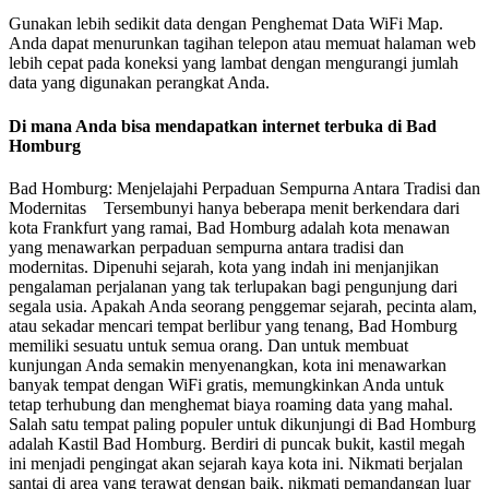
Gunakan lebih sedikit data dengan Penghemat Data WiFi Map.
Anda dapat menurunkan tagihan telepon atau memuat halaman web
lebih cepat pada koneksi yang lambat dengan mengurangi jumlah
data yang digunakan perangkat Anda.
Di mana Anda bisa mendapatkan internet terbuka di Bad
Homburg
Bad Homburg: Menjelajahi Perpaduan Sempurna Antara Tradisi dan
Modernitas Tersembunyi hanya beberapa menit berkendara dari
kota Frankfurt yang ramai, Bad Homburg adalah kota menawan
yang menawarkan perpaduan sempurna antara tradisi dan
modernitas. Dipenuhi sejarah, kota yang indah ini menjanjikan
pengalaman perjalanan yang tak terlupakan bagi pengunjung dari
segala usia. Apakah Anda seorang penggemar sejarah, pecinta alam,
atau sekadar mencari tempat berlibur yang tenang, Bad Homburg
memiliki sesuatu untuk semua orang. Dan untuk membuat
kunjungan Anda semakin menyenangkan, kota ini menawarkan
banyak tempat dengan WiFi gratis, memungkinkan Anda untuk
tetap terhubung dan menghemat biaya roaming data yang mahal.
Salah satu tempat paling populer untuk dikunjungi di Bad Homburg
adalah Kastil Bad Homburg. Berdiri di puncak bukit, kastil megah
ini menjadi pengingat akan sejarah kaya kota ini. Nikmati berjalan
santai di area yang terawat dengan baik, nikmati pemandangan luar