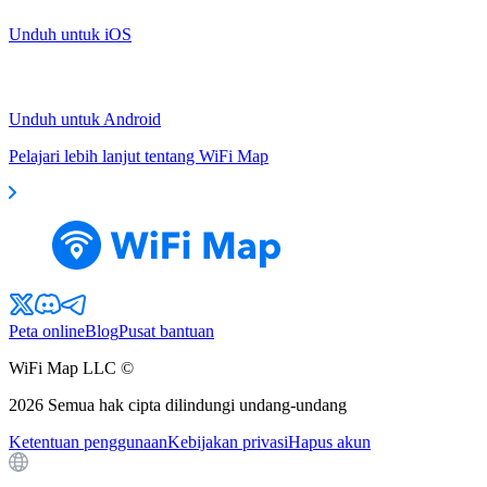
Unduh untuk iOS
Unduh untuk Android
Pelajari lebih lanjut tentang WiFi Map
Peta online
Blog
Pusat bantuan
WiFi Map LLC ©
2026
Semua hak cipta dilindungi undang-undang
Ketentuan penggunaan
Kebijakan privasi
Hapus akun