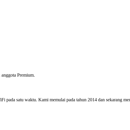
 anggota Premium.
i pada satu waktu. Kami memulai pada tahun 2014 dan sekarang menjad