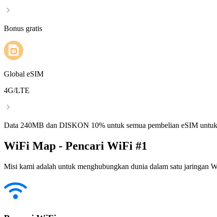
Bonus gratis
Global eSIM
4G/LTE
Data 240MB dan DISKON 10% untuk semua pembelian eSIM untuk
WiFi Map - Pencari WiFi #1
Misi kami adalah untuk menghubungkan dunia dalam satu jaringan WiF