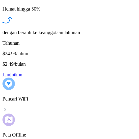
Hemat hingga
50%
dengan beralih ke keanggotaan tahunan
Tahunan
$24.99/tahun
$2.49
/
bulan
Lanjutkan
Pencari WiFi
Peta Offline