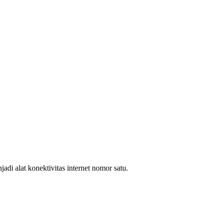
i alat konektivitas internet nomor satu.