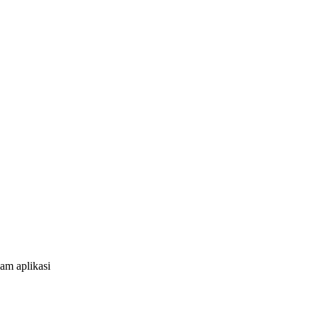
am aplikasi