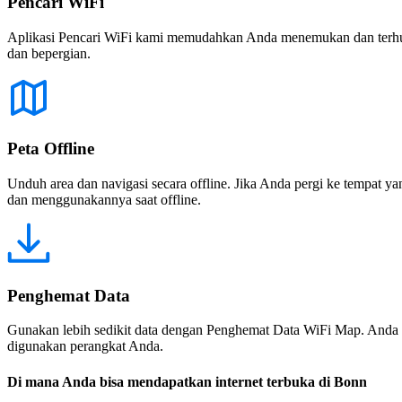
Pencari WiFi
Aplikasi Pencari WiFi kami memudahkan Anda menemukan dan terhubun
dan bepergian.
Peta Offline
Unduh area dan navigasi secara offline. Jika Anda pergi ke tempat ya
dan menggunakannya saat offline.
Penghemat Data
Gunakan lebih sedikit data dengan Penghemat Data WiFi Map. Anda 
digunakan perangkat Anda.
Di mana Anda bisa mendapatkan internet terbuka di Bonn