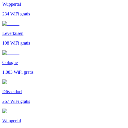
Wuppertal
234
WiFi gratis
Leverkusen
108
WiFi gratis
Cologne
1,083
WiFi gratis
Düsseldorf
267
WiFi gratis
Wuppertal