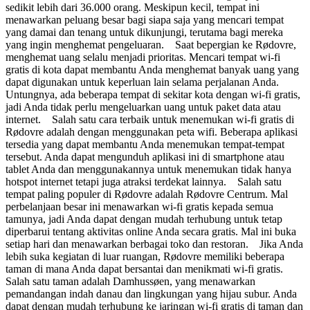
sedikit lebih dari 36.000 orang. Meskipun kecil, tempat ini
menawarkan peluang besar bagi siapa saja yang mencari tempat
yang damai dan tenang untuk dikunjungi, terutama bagi mereka
yang ingin menghemat pengeluaran. Saat bepergian ke Rødovre,
menghemat uang selalu menjadi prioritas. Mencari tempat wi-fi
gratis di kota dapat membantu Anda menghemat banyak uang yang
dapat digunakan untuk keperluan lain selama perjalanan Anda.
Untungnya, ada beberapa tempat di sekitar kota dengan wi-fi gratis,
jadi Anda tidak perlu mengeluarkan uang untuk paket data atau
internet. Salah satu cara terbaik untuk menemukan wi-fi gratis di
Rødovre adalah dengan menggunakan peta wifi. Beberapa aplikasi
tersedia yang dapat membantu Anda menemukan tempat-tempat
tersebut. Anda dapat mengunduh aplikasi ini di smartphone atau
tablet Anda dan menggunakannya untuk menemukan tidak hanya
hotspot internet tetapi juga atraksi terdekat lainnya. Salah satu
tempat paling populer di Rødovre adalah Rødovre Centrum. Mal
perbelanjaan besar ini menawarkan wi-fi gratis kepada semua
tamunya, jadi Anda dapat dengan mudah terhubung untuk tetap
diperbarui tentang aktivitas online Anda secara gratis. Mal ini buka
setiap hari dan menawarkan berbagai toko dan restoran. Jika Anda
lebih suka kegiatan di luar ruangan, Rødovre memiliki beberapa
taman di mana Anda dapat bersantai dan menikmati wi-fi gratis.
Salah satu taman adalah Damhussøen, yang menawarkan
pemandangan indah danau dan lingkungan yang hijau subur. Anda
dapat dengan mudah terhubung ke jaringan wi-fi gratis di taman dan