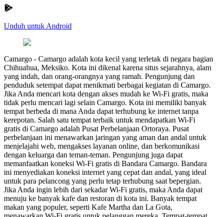
Unduh untuk Android
Camargo
-
Camargo adalah kota kecil yang terletak di negara bagian
Chihuahua, Meksiko. Kota ini dikenal karena situs sejarahnya, alam
yang indah, dan orang-orangnya yang ramah. Pengunjung dan
penduduk setempat dapat menikmati berbagai kegiatan di Camargo.
Jika Anda mencari kota dengan akses mudah ke Wi-Fi gratis, maka
tidak perlu mencari lagi selain Camargo. Kota ini memiliki banyak
tempat berbeda di mana Anda dapat terhubung ke internet tanpa
kerepotan. Salah satu tempat terbaik untuk mendapatkan Wi-Fi
gratis di Camargo adalah Pusat Perbelanjaan Ortoraya. Pusat
perbelanjaan ini menawarkan jaringan yang aman dan andal untuk
menjelajahi web, mengakses layanan online, dan berkomunikasi
dengan keluarga dan teman-teman. Pengunjung juga dapat
memanfaatkan koneksi Wi-Fi gratis di Bandara Camargo. Bandara
ini menyediakan koneksi internet yang cepat dan andal, yang ideal
untuk para pelancong yang perlu tetap terhubung saat bepergian.
Jika Anda ingin lebih dari sekadar Wi-Fi gratis, maka Anda dapat
menuju ke banyak kafe dan restoran di kota ini. Banyak tempat
makan yang populer, seperti Kafe Martha dan La Gota,
menawarkan Wi-Fi gratis untuk pelanggan mereka. Tempat-tempat