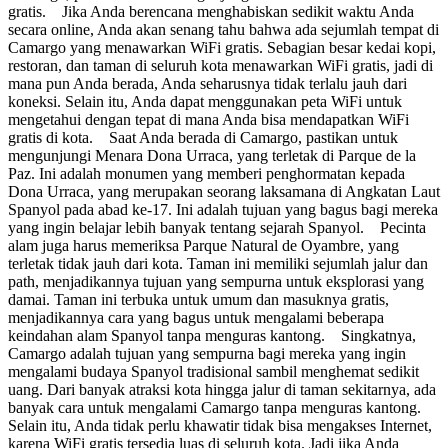
gratis. Jika Anda berencana menghabiskan sedikit waktu Anda
secara online, Anda akan senang tahu bahwa ada sejumlah tempat di
Camargo yang menawarkan WiFi gratis. Sebagian besar kedai kopi,
restoran, dan taman di seluruh kota menawarkan WiFi gratis, jadi di
mana pun Anda berada, Anda seharusnya tidak terlalu jauh dari
koneksi. Selain itu, Anda dapat menggunakan peta WiFi untuk
mengetahui dengan tepat di mana Anda bisa mendapatkan WiFi
gratis di kota. Saat Anda berada di Camargo, pastikan untuk
mengunjungi Menara Dona Urraca, yang terletak di Parque de la
Paz. Ini adalah monumen yang memberi penghormatan kepada
Dona Urraca, yang merupakan seorang laksamana di Angkatan Laut
Spanyol pada abad ke-17. Ini adalah tujuan yang bagus bagi mereka
yang ingin belajar lebih banyak tentang sejarah Spanyol. Pecinta
alam juga harus memeriksa Parque Natural de Oyambre, yang
terletak tidak jauh dari kota. Taman ini memiliki sejumlah jalur dan
path, menjadikannya tujuan yang sempurna untuk eksplorasi yang
damai. Taman ini terbuka untuk umum dan masuknya gratis,
menjadikannya cara yang bagus untuk mengalami beberapa
keindahan alam Spanyol tanpa menguras kantong. Singkatnya,
Camargo adalah tujuan yang sempurna bagi mereka yang ingin
mengalami budaya Spanyol tradisional sambil menghemat sedikit
uang. Dari banyak atraksi kota hingga jalur di taman sekitarnya, ada
banyak cara untuk mengalami Camargo tanpa menguras kantong.
Selain itu, Anda tidak perlu khawatir tidak bisa mengakses Internet,
karena WiFi gratis tersedia luas di seluruh kota. Jadi jika Anda