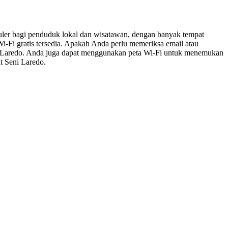
puler bagi penduduk lokal dan wisatawan, dengan banyak tempat
i-Fi gratis tersedia. Apakah Anda perlu memeriksa email atau
al Laredo. Anda juga dapat menggunakan peta Wi-Fi untuk menemukan
t Seni Laredo.