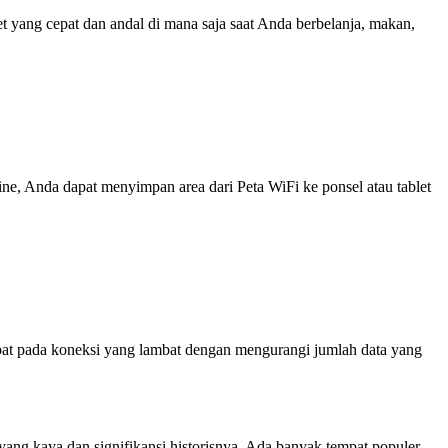
yang cepat dan andal di mana saja saat Anda berbelanja, makan,
line, Anda dapat menyimpan area dari Peta WiFi ke ponsel atau tablet
at pada koneksi yang lambat dengan mengurangi jumlah data yang
 yang kaya dan signifikansi historisnya. Ada banyak tempat populer