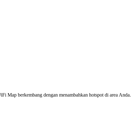
s WiFi Map berkembang dengan menambahkan hotspot di area Anda.