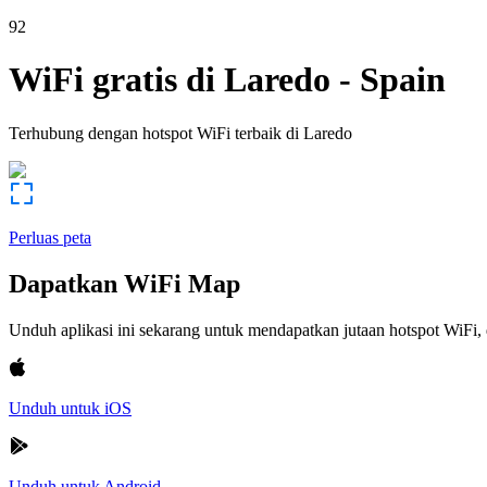
92
WiFi gratis di
Laredo
-
Spain
Terhubung dengan hotspot WiFi terbaik di
Laredo
Perluas peta
Dapatkan WiFi Map
Unduh aplikasi ini sekarang untuk mendapatkan jutaan hotspot WiF
Unduh untuk iOS
Unduh untuk Android