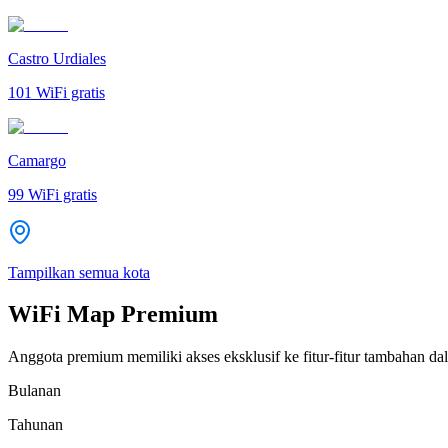
Castro Urdiales
101
WiFi gratis
Camargo
99
WiFi gratis
Tampilkan semua kota
WiFi Map Premium
Anggota premium memiliki akses eksklusif ke fitur-fitur tambahan dal
Bulanan
Tahunan