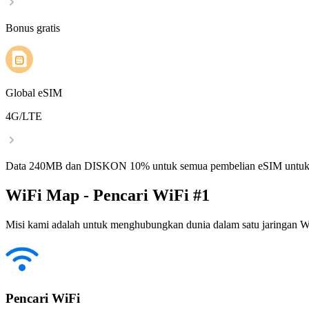
Bonus gratis
Global eSIM
4G/LTE
Data 240MB dan DISKON 10% untuk semua pembelian eSIM untuk
WiFi Map - Pencari WiFi #1
Misi kami adalah untuk menghubungkan dunia dalam satu jaringan WiF
Pencari WiFi