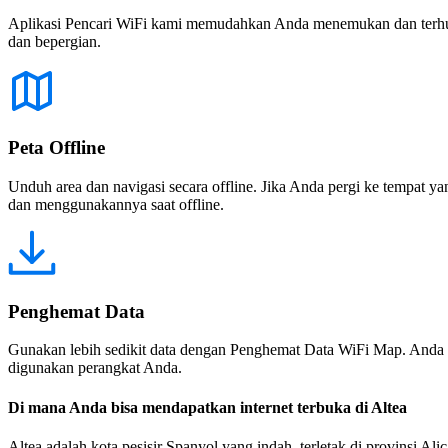
Aplikasi Pencari WiFi kami memudahkan Anda menemukan dan terhubun
dan bepergian.
Peta Offline
Unduh area dan navigasi secara offline. Jika Anda pergi ke tempat ya
dan menggunakannya saat offline.
Penghemat Data
Gunakan lebih sedikit data dengan Penghemat Data WiFi Map. Anda 
digunakan perangkat Anda.
Di mana Anda bisa mendapatkan internet terbuka di Altea
Altea adalah kota pesisir Spanyol yang indah, terletak di provinsi A