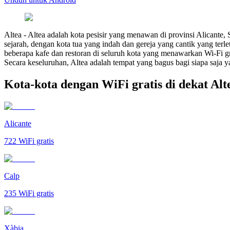
Altea
-
Altea adalah kota pesisir yang menawan di provinsi Alicante
sejarah, dengan kota tua yang indah dan gereja yang cantik yang te
beberapa kafe dan restoran di seluruh kota yang menawarkan Wi-Fi 
Secara keseluruhan, Altea adalah tempat yang bagus bagi siapa saja y
Kota-kota dengan WiFi gratis di dekat Alt
Alicante
722
WiFi gratis
Calp
235
WiFi gratis
Xàbia