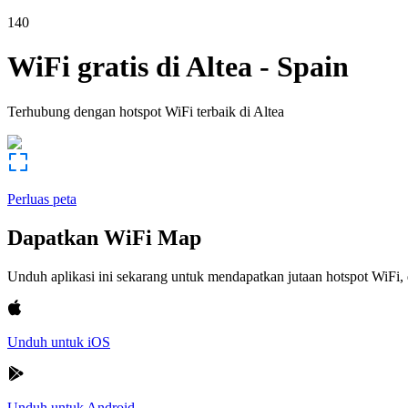
140
WiFi gratis di
Altea
-
Spain
Terhubung dengan hotspot WiFi terbaik di
Altea
Perluas peta
Dapatkan WiFi Map
Unduh aplikasi ini sekarang untuk mendapatkan jutaan hotspot WiF
Unduh untuk iOS
Unduh untuk Android