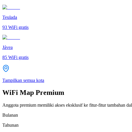
Teulada
93
WiFi gratis
Jávea
85
WiFi gratis
Tampilkan semua kota
WiFi Map Premium
Anggota premium memiliki akses eksklusif ke fitur-fitur tambahan dal
Bulanan
Tahunan