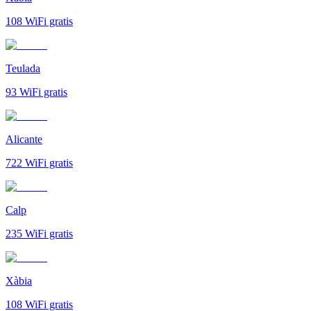
108
WiFi gratis
Teulada
93
WiFi gratis
Alicante
722
WiFi gratis
Calp
235
WiFi gratis
Xàbia
108
WiFi gratis