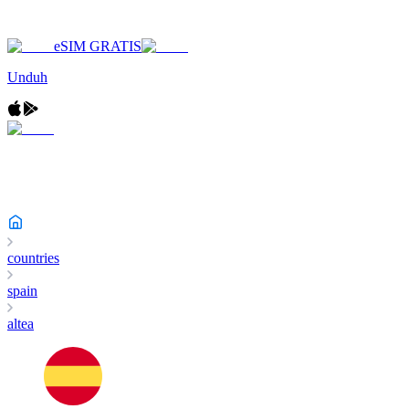
eSIM GRATIS
Unduh
countries
spain
altea