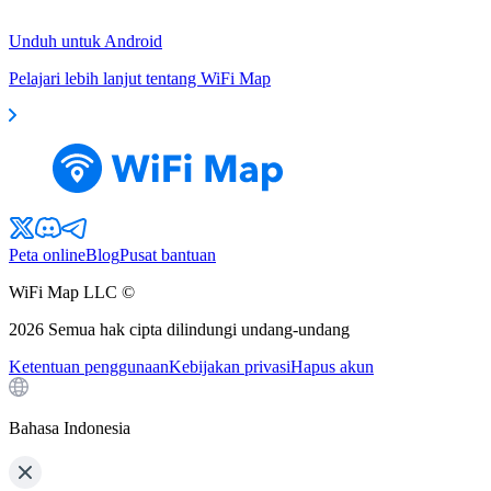
Unduh untuk Android
Pelajari lebih lanjut tentang WiFi Map
Peta online
Blog
Pusat bantuan
WiFi Map LLC ©
2026
Semua hak cipta dilindungi undang-undang
Ketentuan penggunaan
Kebijakan privasi
Hapus akun
Bahasa Indonesia