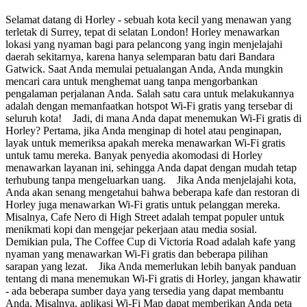
Selamat datang di Horley - sebuah kota kecil yang menawan yang
terletak di Surrey, tepat di selatan London! Horley menawarkan
lokasi yang nyaman bagi para pelancong yang ingin menjelajahi
daerah sekitarnya, karena hanya selemparan batu dari Bandara
Gatwick. Saat Anda memulai petualangan Anda, Anda mungkin
mencari cara untuk menghemat uang tanpa mengorbankan
pengalaman perjalanan Anda. Salah satu cara untuk melakukannya
adalah dengan memanfaatkan hotspot Wi-Fi gratis yang tersebar di
seluruh kota! Jadi, di mana Anda dapat menemukan Wi-Fi gratis di
Horley? Pertama, jika Anda menginap di hotel atau penginapan,
layak untuk memeriksa apakah mereka menawarkan Wi-Fi gratis
untuk tamu mereka. Banyak penyedia akomodasi di Horley
menawarkan layanan ini, sehingga Anda dapat dengan mudah tetap
terhubung tanpa mengeluarkan uang. Jika Anda menjelajahi kota,
Anda akan senang mengetahui bahwa beberapa kafe dan restoran di
Horley juga menawarkan Wi-Fi gratis untuk pelanggan mereka.
Misalnya, Cafe Nero di High Street adalah tempat populer untuk
menikmati kopi dan mengejar pekerjaan atau media sosial.
Demikian pula, The Coffee Cup di Victoria Road adalah kafe yang
nyaman yang menawarkan Wi-Fi gratis dan beberapa pilihan
sarapan yang lezat. Jika Anda memerlukan lebih banyak panduan
tentang di mana menemukan Wi-Fi gratis di Horley, jangan khawatir
- ada beberapa sumber daya yang tersedia yang dapat membantu
Anda. Misalnya, aplikasi Wi-Fi Map dapat memberikan Anda peta