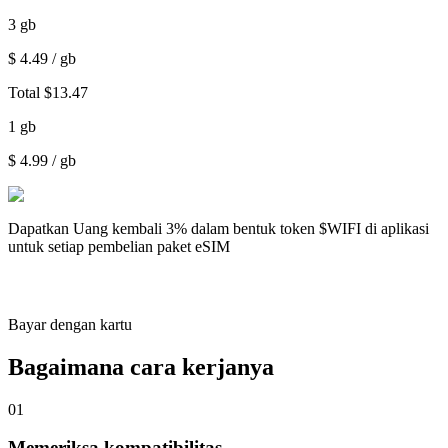
3
gb
$
4.49
/ gb
Total
$
13.47
1
gb
$
4.99
/ gb
Dapatkan
Uang kembali 3%
dalam bentuk token $WIFI di aplikasi
untuk setiap pembelian paket eSIM
Bayar dengan kartu
Bagaimana cara kerjanya
01
Memeriksa kompatibilitas