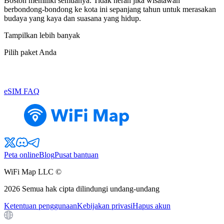
Boston memiliki semuanya. Tidak heran jika wisatawan
berbondong-bondong ke kota ini sepanjang tahun untuk merasakan
budaya yang kaya dan suasana yang hidup.
Tampilkan lebih banyak
Pilih paket Anda
eSIM FAQ
Peta online
Blog
Pusat bantuan
WiFi Map LLC ©
2026
Semua hak cipta dilindungi undang-undang
Ketentuan penggunaan
Kebijakan privasi
Hapus akun