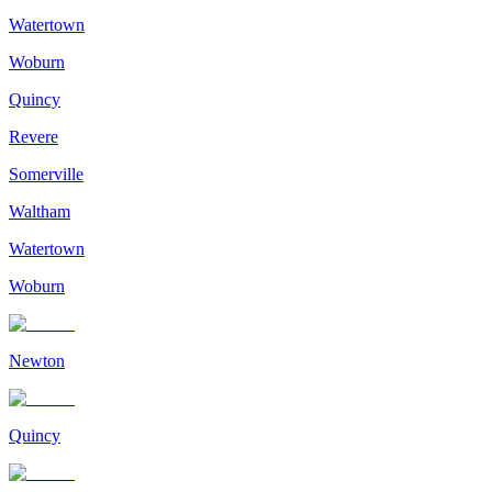
Watertown
Woburn
Quincy
Revere
Somerville
Waltham
Watertown
Woburn
Newton
Quincy