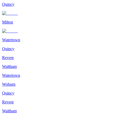
Quincy
Milton
Watertown
Quincy
Revere
Waltham
Watertown
Woburn
Quincy
Revere
Waltham