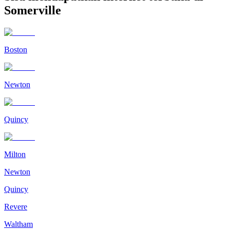
Somerville
Boston
Newton
Quincy
Milton
Newton
Quincy
Revere
Waltham