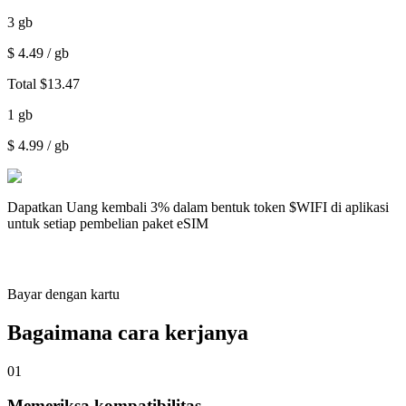
3
gb
$
4.49
/ gb
Total
$
13.47
1
gb
$
4.99
/ gb
Dapatkan
Uang kembali 3%
dalam bentuk token $WIFI di aplikasi
untuk setiap pembelian paket eSIM
Bayar dengan kartu
Bagaimana cara kerjanya
01
Memeriksa kompatibilitas