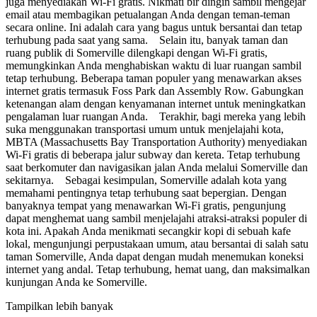
juga menyediakan Wi-Fi gratis. Nikmati bir dingin sambil mengejar
email atau membagikan petualangan Anda dengan teman-teman
secara online. Ini adalah cara yang bagus untuk bersantai dan tetap
terhubung pada saat yang sama. Selain itu, banyak taman dan
ruang publik di Somerville dilengkapi dengan Wi-Fi gratis,
memungkinkan Anda menghabiskan waktu di luar ruangan sambil
tetap terhubung. Beberapa taman populer yang menawarkan akses
internet gratis termasuk Foss Park dan Assembly Row. Gabungkan
ketenangan alam dengan kenyamanan internet untuk meningkatkan
pengalaman luar ruangan Anda. Terakhir, bagi mereka yang lebih
suka menggunakan transportasi umum untuk menjelajahi kota,
MBTA (Massachusetts Bay Transportation Authority) menyediakan
Wi-Fi gratis di beberapa jalur subway dan kereta. Tetap terhubung
saat berkomuter dan navigasikan jalan Anda melalui Somerville dan
sekitarnya. Sebagai kesimpulan, Somerville adalah kota yang
memahami pentingnya tetap terhubung saat bepergian. Dengan
banyaknya tempat yang menawarkan Wi-Fi gratis, pengunjung
dapat menghemat uang sambil menjelajahi atraksi-atraksi populer di
kota ini. Apakah Anda menikmati secangkir kopi di sebuah kafe
lokal, mengunjungi perpustakaan umum, atau bersantai di salah satu
taman Somerville, Anda dapat dengan mudah menemukan koneksi
internet yang andal. Tetap terhubung, hemat uang, dan maksimalkan
kunjungan Anda ke Somerville.
Tampilkan lebih banyak