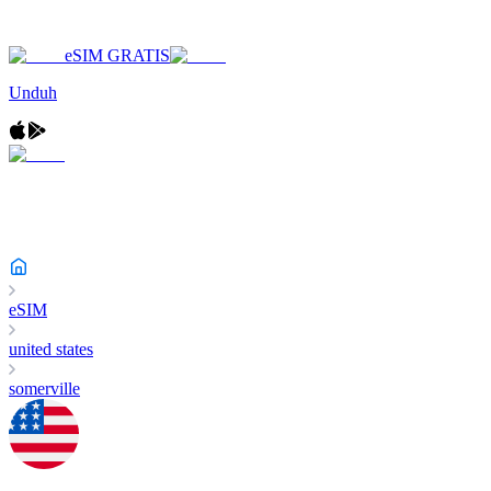
eSIM GRATIS
Unduh
eSIM
united states
somerville