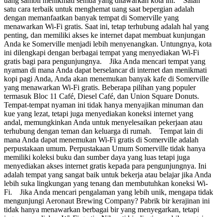
uang sambil menikmati semua yang ditawarkan kota ini. Salah
satu cara terbaik untuk menghemat uang saat bepergian adalah
dengan memanfaatkan banyak tempat di Somerville yang
menawarkan Wi-Fi gratis. Saat ini, tetap terhubung adalah hal yang
penting, dan memiliki akses ke internet dapat membuat kunjungan
Anda ke Somerville menjadi lebih menyenangkan. Untungnya, kota
ini dilengkapi dengan berbagai tempat yang menyediakan Wi-Fi
gratis bagi para pengunjungnya. Jika Anda mencari tempat yang
nyaman di mana Anda dapat berselancar di internet dan menikmati
kopi pagi Anda, Anda akan menemukan banyak kafe di Somerville
yang menawarkan Wi-Fi gratis. Beberapa pilihan yang populer
termasuk Bloc 11 Café, Diesel Café, dan Union Square Donuts.
Tempat-tempat nyaman ini tidak hanya menyajikan minuman dan
kue yang lezat, tetapi juga menyediakan koneksi internet yang
andal, memungkinkan Anda untuk menyelesaikan pekerjaan atau
terhubung dengan teman dan keluarga di rumah. Tempat lain di
mana Anda dapat menemukan Wi-Fi gratis di Somerville adalah
perpustakaan umum. Perpustakaan Umum Somerville tidak hanya
memiliki koleksi buku dan sumber daya yang luas tetapi juga
menyediakan akses internet gratis kepada para pengunjungnya. Ini
adalah tempat yang sangat baik untuk bekerja atau belajar jika Anda
lebih suka lingkungan yang tenang dan membutuhkan koneksi Wi-
Fi. Jika Anda mencari pengalaman yang lebih unik, mengapa tidak
mengunjungi Aeronaut Brewing Company? Pabrik bir kerajinan ini
tidak hanya menawarkan berbagai bir yang menyegarkan, tetapi