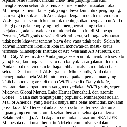
Apakah Anda merencanakan untuk mengunjungi museum,
menghabiskan sehari di taman, atau menemukan masakan lokal,
Minneapolis memiliki banyak yang ditawarkan untuk pengunjung.
Dan yang terbaik adalah Anda dapat dengan mudah menemukan
Wi-Fi gratis di seluruh kota untuk meningkatkan pengalaman Anda.
Bagi para pelancong yang ingin menghemat uang selama
perjalanan, ada banyak cara untuk melakukan ini di Minneapolis.
Pertama, Wi-Fi gratis tersedia di seluruh kota, sehingga wisatawan
tidak perlu khawatir tentang biaya data yang tidak perlu. Selain itu,
banyak landmark ikonik di kota ini menawarkan masuk gratis,
termasuk Minneapolis Institute of Art, Weisman Art Museum, dan
Mill City Museum. Jika Anda punya selera untuk menikmati sesuatu
yang lezat, kunjungi salah satu dari banyak pasar jalanan di mana
Anda dapat menemukan berbagai pilihan makanan untuk setiap
selera. Saat mencari Wi-Fi gratis di Minneapolis, Anda dapat
menggunakan peta Wi-Fi untuk mendapatkan pemahaman yang
lebih baik tentang area di mana Wi-Fi tersedia. Banyak kafe,
restoran, dan tempat umum yang menyediakan Wi-Fi gratis, seperti
Midtown Global Market, Lake Harriet Bandshell, dan Atomic
Coffee. Salah satu tempat paling populer di Minneapolis adalah
Mall of America, yang terletak hanya lima belas menit dari kawasan
pusat kota. Mall tersebut adalah salah satu mal terbesar di dunia,
tujuan yang sempurna untuk sehari bersama keluarga dan teman.
Selain berbelanja, Anda dapat menemukan akuarium SEA LIFE
Minnesota dan taman bermain Nickelodeon Universe dalam