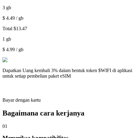
3
gb
$
4.49
/ gb
Total
$
13.47
1
gb
$
4.99
/ gb
Dapatkan
Uang kembali 3%
dalam bentuk token $WIFI di aplikasi
untuk setiap pembelian paket eSIM
Bayar dengan kartu
Bagaimana cara kerjanya
01
Memeriksa kompatibilitas