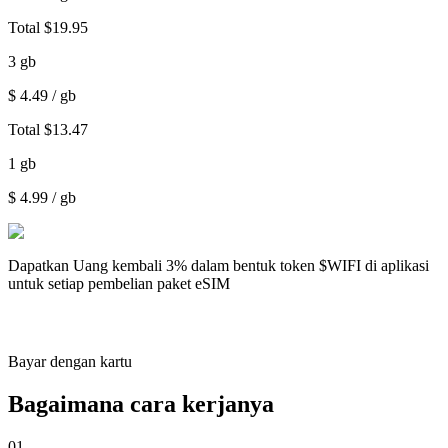
Total
$
19.95
3
gb
$
4.49
/ gb
Total
$
13.47
1
gb
$
4.99
/ gb
Dapatkan
Uang kembali 3%
dalam bentuk token $WIFI di aplikasi
untuk setiap pembelian paket eSIM
Bayar dengan kartu
Bagaimana cara kerjanya
01