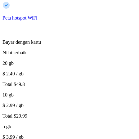
Peta hotspot WiFi
Bayar dengan kartu
Nilai terbaik
20
gb
$
2.49
/ gb
Total
$
49.8
10
gb
$
2.99
/ gb
Total
$
29.99
5
gb
$
3.99
/ gb