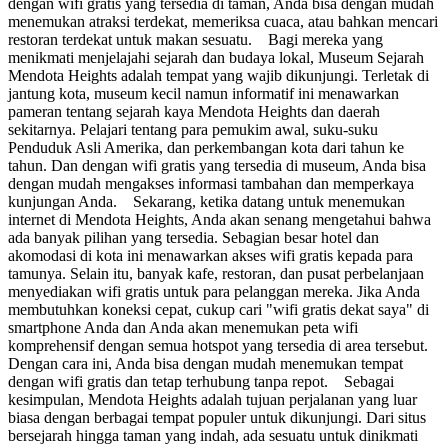
dengan wifi gratis yang tersedia di taman, Anda bisa dengan mudah
menemukan atraksi terdekat, memeriksa cuaca, atau bahkan mencari
restoran terdekat untuk makan sesuatu. Bagi mereka yang
menikmati menjelajahi sejarah dan budaya lokal, Museum Sejarah
Mendota Heights adalah tempat yang wajib dikunjungi. Terletak di
jantung kota, museum kecil namun informatif ini menawarkan
pameran tentang sejarah kaya Mendota Heights dan daerah
sekitarnya. Pelajari tentang para pemukim awal, suku-suku
Penduduk Asli Amerika, dan perkembangan kota dari tahun ke
tahun. Dan dengan wifi gratis yang tersedia di museum, Anda bisa
dengan mudah mengakses informasi tambahan dan memperkaya
kunjungan Anda. Sekarang, ketika datang untuk menemukan
internet di Mendota Heights, Anda akan senang mengetahui bahwa
ada banyak pilihan yang tersedia. Sebagian besar hotel dan
akomodasi di kota ini menawarkan akses wifi gratis kepada para
tamunya. Selain itu, banyak kafe, restoran, dan pusat perbelanjaan
menyediakan wifi gratis untuk para pelanggan mereka. Jika Anda
membutuhkan koneksi cepat, cukup cari "wifi gratis dekat saya" di
smartphone Anda dan Anda akan menemukan peta wifi
komprehensif dengan semua hotspot yang tersedia di area tersebut.
Dengan cara ini, Anda bisa dengan mudah menemukan tempat
dengan wifi gratis dan tetap terhubung tanpa repot. Sebagai
kesimpulan, Mendota Heights adalah tujuan perjalanan yang luar
biasa dengan berbagai tempat populer untuk dikunjungi. Dari situs
bersejarah hingga taman yang indah, ada sesuatu untuk dinikmati