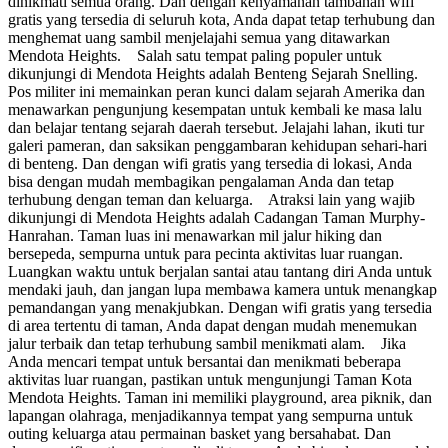
dinikmati semua orang. Dan dengan kenyamanan tambahan wifi
gratis yang tersedia di seluruh kota, Anda dapat tetap terhubung dan
menghemat uang sambil menjelajahi semua yang ditawarkan
Mendota Heights. Salah satu tempat paling populer untuk
dikunjungi di Mendota Heights adalah Benteng Sejarah Snelling.
Pos militer ini memainkan peran kunci dalam sejarah Amerika dan
menawarkan pengunjung kesempatan untuk kembali ke masa lalu
dan belajar tentang sejarah daerah tersebut. Jelajahi lahan, ikuti tur
galeri pameran, dan saksikan penggambaran kehidupan sehari-hari
di benteng. Dan dengan wifi gratis yang tersedia di lokasi, Anda
bisa dengan mudah membagikan pengalaman Anda dan tetap
terhubung dengan teman dan keluarga. Atraksi lain yang wajib
dikunjungi di Mendota Heights adalah Cadangan Taman Murphy-
Hanrahan. Taman luas ini menawarkan mil jalur hiking dan
bersepeda, sempurna untuk para pecinta aktivitas luar ruangan.
Luangkan waktu untuk berjalan santai atau tantang diri Anda untuk
mendaki jauh, dan jangan lupa membawa kamera untuk menangkap
pemandangan yang menakjubkan. Dengan wifi gratis yang tersedia
di area tertentu di taman, Anda dapat dengan mudah menemukan
jalur terbaik dan tetap terhubung sambil menikmati alam. Jika
Anda mencari tempat untuk bersantai dan menikmati beberapa
aktivitas luar ruangan, pastikan untuk mengunjungi Taman Kota
Mendota Heights. Taman ini memiliki playground, area piknik, dan
lapangan olahraga, menjadikannya tempat yang sempurna untuk
outing keluarga atau permainan basket yang bersahabat. Dan