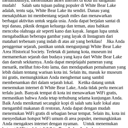
menambahnya, menemukan akses internet di kota ini sangatlah
mudah! Salah satu tujuan paling populer di White Bear Lake
adalah, tentu saja, White Bear Lake itu sendiri. Danau yang
menakjubkan ini membentang sejauh miles dan menawarkan
berbagai aktivitas untuk segala usia. Anda dapat berjalan santai di
tepi danau, piknik dengan keluarga dan teman, atau bahkan
mencoba olahraga air seperti kano dan kayak. Jangan lupa untuk
mengabadikan beberapa gambar yang layak di Instagram dari
matahari terbenam yang indah di atas air yang berkilau! Jika Anda
penggemar sejarah, pastikan untuk mengunjungi White Bear Lake
Area Historical Society. Terletak di jantung kota, museum ini
memamerkan sejarah dan budaya yang kaya dari White Bear Lake
dan daerah sekitarnya. Anda dapat menjelajahi pameran yang
menarik, melihat foto-foto lama, dan mendapatkan pemahaman yang
lebih dalam tentang warisan kota ini. Selain itu, masuk ke museum
ini gratis, memungkinkan Anda menghemat uang sambil
membenamkan diri dalam sejarah lokal. Ketika datang untuk
menemukan internet di White Bear Lake, Anda tidak perlu mencari
terlalu jauh. Banyak tempat di kota ini menawarkan WiFi gratis,
memastikan bahwa Anda tetap terhubung selama kunjungan Anda.
Baik Anda menikmati secangkir kopi di salah satu kafe lokal atau
mengambil makanan di restoran, Anda dapat dengan mudah
menemukan WiFi gratis di sebagian besar tempat. Selain itu, kota ini
menyediakan hotspot WiFi umum di area populer, memungkinkan
Anda mengakses internet dengan nyaman. Untuk menemukan