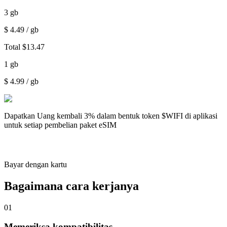
3
gb
$
4.49
/ gb
Total
$
13.47
1
gb
$
4.99
/ gb
Dapatkan
Uang kembali 3%
dalam bentuk token $WIFI di aplikasi
untuk setiap pembelian paket eSIM
Bayar dengan kartu
Bagaimana cara kerjanya
01
Memeriksa kompatibilitas