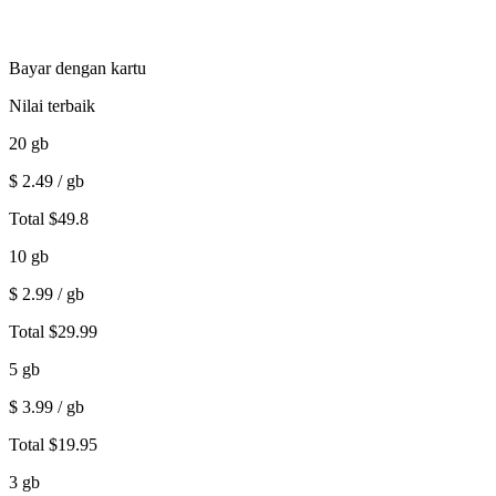
Bayar dengan kartu
Nilai terbaik
20
gb
$
2.49
/ gb
Total
$
49.8
10
gb
$
2.99
/ gb
Total
$
29.99
5
gb
$
3.99
/ gb
Total
$
19.95
3
gb