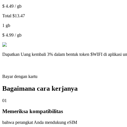
$
4.49
/ gb
Total
$
13.47
1
gb
$
4.99
/ gb
Dapatkan
Uang kembali 3%
dalam bentuk token $WIFI di aplikasi u
Bayar dengan kartu
Bagaimana cara kerjanya
01
Memeriksa kompatibilitas
bahwa perangkat Anda mendukung eSIM