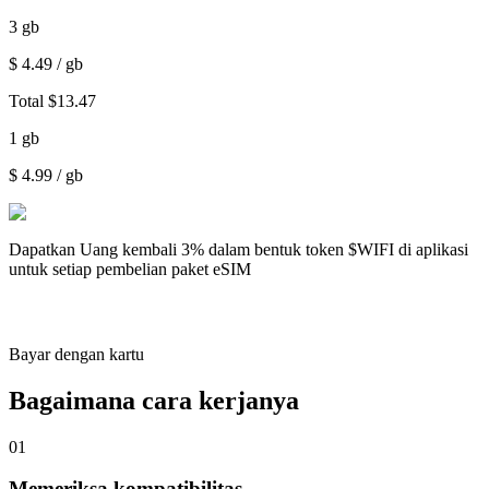
3
gb
$
4.49
/ gb
Total
$
13.47
1
gb
$
4.99
/ gb
Dapatkan
Uang kembali 3%
dalam bentuk token $WIFI di aplikasi
untuk setiap pembelian paket eSIM
Bayar dengan kartu
Bagaimana cara kerjanya
01
Memeriksa kompatibilitas