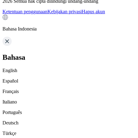
2026
Semua hak cipta dilindungi undang-undang
Ketentuan penggunaan
Kebijakan privasi
Hapus akun
Bahasa Indonesia
Bahasa
English
Español
Français
Italiano
Português
Deutsch
Türkçe