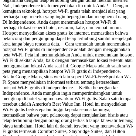
bagaimana dengan tetap terhubung dengan dunia melalui internet?
Nah, Independence telah menyediakan itu untuk Anda! Dengan
kemajuan teknologi, hotspot Wi-Fi gratis telah menjadi alat yang
berharga bagi mereka yang ingin bepergian dan menghemat uang.
Di Independence, Anda dapat menemukan hotspot Wi-Fi di
berbagai lokasi seperti hotel, restoran, kafe, dan tempat umum.
Hotspot menyediakan akses gratis ke internet, memastikan bahwa
pelancong dan pengunjung dapat tetap terhubung sambil menjelajahi
kota tanpa biaya rencana data. Cara termudah untuk menemukan
hotspot Wi-Fi gratis di Independence adalah dengan menggunakan
peta Wi-Fi. Peta ini memungkinkan Anda untuk menemukan hotspot
Wi-Fi di sekitar Anda, baik dengan memasukkan lokasi tertentu atau
menggunakan lokasi Anda saat ini. Google Maps adalah salah satu
peta yang menampilkan hotspot Wi-Fi gratis di Independence.
Selain Google Maps, situs web lain seperti Wi-Fi-FreeSpot dan Wi-
Fi Space menyediakan informasi terbaru tentang ketersediaan
hotspot Wi-Fi gratis di Independence. Ketika bepergian ke
Independence, Anda mungkin ingin mempertimbangkan untuk
menginap di hotel yang menawarkan Wi-Fi gratis. Salah satu tempat
tersebut adalah America's Best Value Inn. Hotel ini menyediakan
Wi-Fi gratis berkecepatan tinggi kepada semua tamunya,
memastikan bahwa para pelancong dapat menjalankan bisnis atau
tetap terhubung dengan orang-orang terkasih tanpa khawatir tentang
biaya tambahan. Hotel lain di daerah tersebut yang menawarkan Wi-
Fi gratis termasuk Comfort Suites, Staybridge Suites, dan Hilton