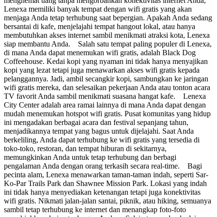
menghemat uang tanpa mengorbankan konektivitas internet Anda,
Lenexa memiliki banyak tempat dengan wifi gratis yang akan
menjaga Anda tetap terhubung saat bepergian. Apakah Anda sedang
bersantai di kafe, menjelajahi tempat hangout lokal, atau hanya
membutuhkan akses internet sambil menikmati atraksi kota, Lenexa
siap membantu Anda. Salah satu tempat paling populer di Lenexa,
di mana Anda dapat menemukan wifi gratis, adalah Black Dog
Coffeehouse. Kedai kopi yang nyaman ini tidak hanya menyajikan
kopi yang lezat tetapi juga menawarkan akses wifi gratis kepada
pelanggannya. Jadi, ambil secangkir kopi, sambungkan ke jaringan
wifi gratis mereka, dan selesaikan pekerjaan Anda atau tonton acara
TV favorit Anda sambil menikmati suasana hangat kafe. Lenexa
City Center adalah area ramai lainnya di mana Anda dapat dengan
mudah menemukan hotspot wifi gratis. Pusat komunitas yang hidup
ini mengadakan berbagai acara dan festival sepanjang tahun,
menjadikannya tempat yang bagus untuk dijelajahi. Saat Anda
berkeliling, Anda dapat terhubung ke wifi gratis yang tersedia di
toko-toko, restoran, dan tempat hiburan di sekitarnya,
memungkinkan Anda untuk tetap terhubung dan berbagi
pengalaman Anda dengan orang terkasih secara real-time. Bagi
pecinta alam, Lenexa menawarkan taman-taman indah, seperti Sar-
Ko-Par Trails Park dan Shawnee Mission Park. Lokasi yang indah
ini tidak hanya menyediakan ketenangan tetapi juga konektivitas
wifi gratis. Nikmati jalan-jalan santai, piknik, atau hiking, semuanya
sambil tetap terhubung ke internet dan menangkap foto-foto