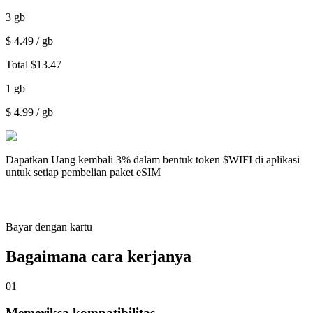
3
gb
$
4.49
/ gb
Total
$
13.47
1
gb
$
4.99
/ gb
Dapatkan
Uang kembali 3%
dalam bentuk token $WIFI di aplikasi
untuk setiap pembelian paket eSIM
Bayar dengan kartu
Bagaimana cara kerjanya
01
Memeriksa kompatibilitas