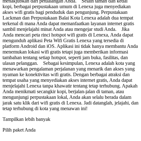
menakjubkan dari petualangan Anda. Selain taman dan kedai
kopi, berbagai perpustakaan umum di Lenexa juga menyediakan
akses wifi gratis bagi penduduk dan pengunjung. Perpustakaan
Lackman dan Perpustakaan Balai Kota Lenexa adalah dua tempat
terkenal di mana Anda dapat memanfaatkan layanan internet gratis
sambil menjelajahi minat Anda atau mengejar studi Anda. Jika
Anda mencari peta rinci hotspot wifi gratis di Lenexa, Anda dapat
mengunduh aplikasi Peta Wifi Gratis Lenexa yang tersedia di
platform Android dan iOS. Aplikasi ini tidak hanya membantu Anda
menemukan lokasi wifi gratis tetapi juga memberikan informasi
tambahan tentang setiap hotspot, seperti jam buka, fasilitas, dan
ulasan pelanggan. Sebagai kesimpulan, Lenexa adalah kota yang
menawarkan pengalaman perjalanan yang menarik dan akses yang
nyaman ke konektivitas wifi gratis. Dengan berbagai atraksi dan
tempat usaha yang menyediakan akses internet gratis, Anda dapat
menjelajahi Lenexa tanpa khawatir tentang tetap terhubung. Apakah
Anda menikmati secangkir kopi, berjalan-jalan di taman, atau
mengunjungi perpustakaan lokal, Anda akan selalu berada dalam
jarak satu klik dari wifi gratis di Lenexa. Jadi datanglah, jelajahi, dan
tetap terhubung di kota yang menawan ini!
Tampilkan lebih banyak
Pilih paket Anda