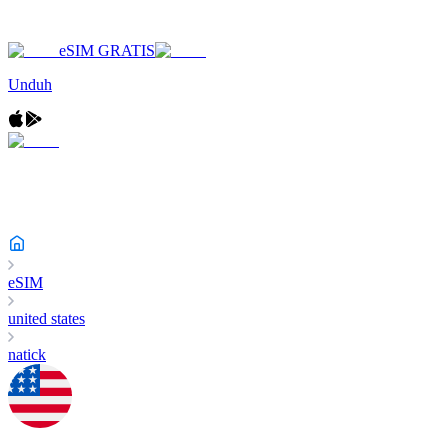
eSIM GRATIS
Unduh
eSIM
united states
natick