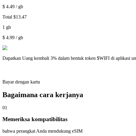
$
4.49
/ gb
Total
$
13.47
1
gb
$
4.99
/ gb
Dapatkan
Uang kembali 3%
dalam bentuk token $WIFI di aplikasi u
Bayar dengan kartu
Bagaimana cara kerjanya
01
Memeriksa kompatibilitas
bahwa perangkat Anda mendukung eSIM