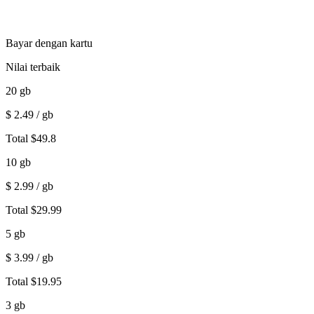
Bayar dengan kartu
Nilai terbaik
20
gb
$
2.49
/ gb
Total
$
49.8
10
gb
$
2.99
/ gb
Total
$
29.99
5
gb
$
3.99
/ gb
Total
$
19.95
3
gb