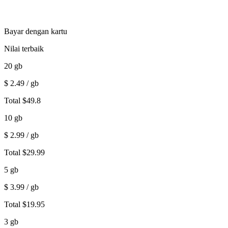
Bayar dengan kartu
Nilai terbaik
20
gb
$
2.49
/ gb
Total
$
49.8
10
gb
$
2.99
/ gb
Total
$
29.99
5
gb
$
3.99
/ gb
Total
$
19.95
3
gb