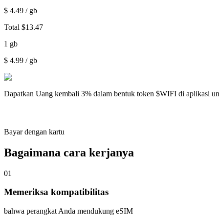
$
4.49
/ gb
Total
$
13.47
1
gb
$
4.99
/ gb
Dapatkan
Uang kembali 3%
dalam bentuk token $WIFI di aplikasi u
Bayar dengan kartu
Bagaimana cara kerjanya
01
Memeriksa kompatibilitas
bahwa perangkat Anda mendukung eSIM