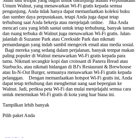
Salah satu tempat yang bagus untuk dikunjungi adalah Perpustakaan
Umum Walnut, yang menawarkan Wi-Fi gratis kepada semua
pengunjung. Anda tidak hanya dapat memanfaatkan koleksi buku
dan sumber daya perpustakaan, tetapi Anda juga dapat tetap
terhubung saat Anda bekerja atau menjelajah online. Jika Anda
mencari cara yang lebih santai untuk tetap terhubung, banyak taman
dan ruang terbuka di Walnut juga menawarkan Wi-Fi gratis. Jalan-
jalanlah di Suzanne Park atau Creekside Park dan nikmati
pemandangan yang indah sambil mengecek email atau media sosial.
Bagi mereka yang sedang dalam perjalanan, banyak tempat makan
paling populer di Walnut menawarkan Wi-Fi gratis kepada para
tamu. Nikmati secangkir kopi dan croissant di Panera Bread atau
Starbucks, atau nikmati hidangan di BJ's Restaurant & Brewhouse
atau In-N-Out Burger, semuanya menawarkan Wi-Fi gratis kepada
pelanggan. Dengan memanfaatkan hotspot Wi-Fi gratis ini, Anda
dapat tetap terhubung dan menghemat uang saat bepergian ke
Walnut. Jadi, periksa peta Wi-Fi dan mulai menjelajahi semua cara
untuk menemukan Wi-Fi gratis di kota yang luar biasa ini.
Tampilkan lebih banyak
Pilih paket Anda