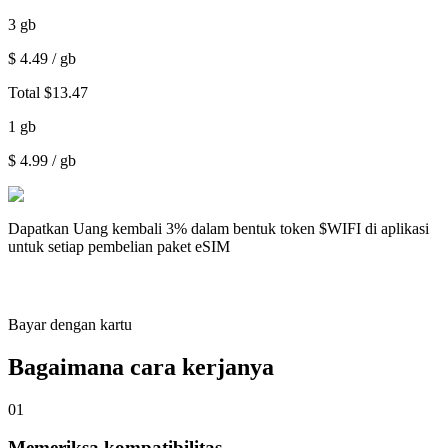
3
gb
$
4.49
/ gb
Total
$
13.47
1
gb
$
4.99
/ gb
Dapatkan
Uang kembali 3%
dalam bentuk token $WIFI di aplikasi
untuk setiap pembelian paket eSIM
Bayar dengan kartu
Bagaimana cara kerjanya
01
Memeriksa kompatibilitas