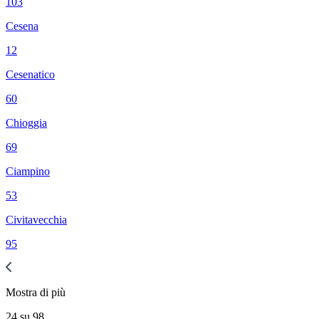
103
Cesena
12
Cesenatico
60
Chioggia
69
Ciampino
53
Civitavecchia
95
Mostra di
più
24
su
98