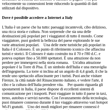
velocemente su connessioni lente riducendo la quantità di dati
utilizzati dal dispositivo.
Dove è possibile accedere a Internet a Italy
L'Italia è un paese che ha tutto: paesaggi incantevoli, cibo delizioso,
una ricca storia e cultura. Non sorprende che sia una delle
destinazioni più popolari per i viaggiatori di tutto il mondo. Come
viaggiatore, puoi goderti la bellezza del paese esplorando le sue
varie attrazioni popolari. Una delle mete turistiche più popolari in
Italia è il Colosseo. È un punto di riferimento iconico che affascina
turisti e storici. Il Colosseo è stato costruito tra il 70 e l'80 d.C. e
poteva ospitare fino a 50.000 spettatori. È una attrazione da non
perdere per immergersi nella storia romana. Un'altra attrazione
popolare è la Torre di Pisa. È un simbolo dell'Italia e una meraviglia
dell'ingegneria. La torre si inclina ad un angolo di 4,4 gradi, il che la
rende uno spettacolo affascinante per i turisti. Puoi anche visitare
Firenze, la città natale del Rinascimento italiano, e vedere l'arte, il
cibo e la cultura dell'Italia prendere vita. Per quanto riguarda gli
spostamenti in Italia, il paese dispone di eccellenti sistemi di
comunicazione per i trasporti. Puoi viaggiare in tutto il paese in taxi,
treno, autobus e servizi navetta. Con l'avanzamento della tecnologia,
puoi rimanere connesso durante il tuo viaggio attraverso vari hotspot
Wi-Fi gratuiti. Uno dei modi migliori per rimanere connessi è