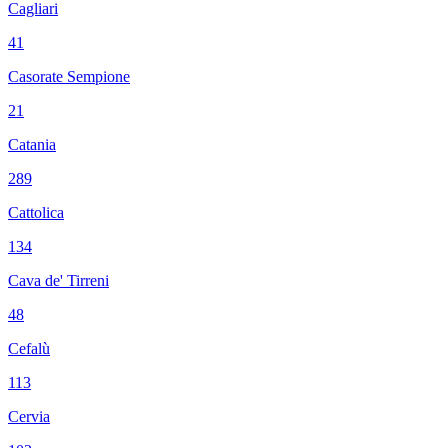
Cagliari
41
Casorate Sempione
21
Catania
289
Cattolica
134
Cava de' Tirreni
48
Cefalù
113
Cervia