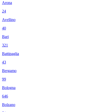
Arona
24
Avellino
40
Bari
321
Battipaglia
43
Bergamo
99
Bologna
646
Bolzano