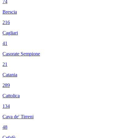
74
Brescia
216
Cagliari
41
Casorate Sempione
21
Catania
289
Cattolica
134
Cava de' Tirreni
48
Cefalù