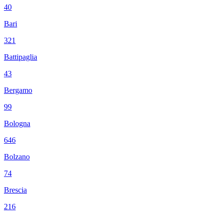
40
Bari
321
Battipaglia
43
Bergamo
99
Bologna
646
Bolzano
74
Brescia
216