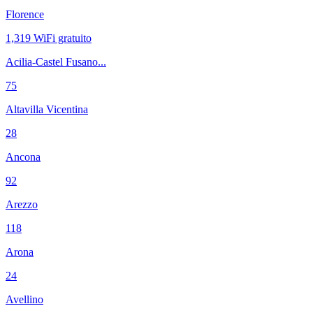
Florence
1,319
WiFi gratuito
Acilia-Castel Fusano...
75
Altavilla Vicentina
28
Ancona
92
Arezzo
118
Arona
24
Avellino