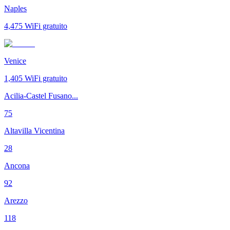
Naples
4,475
WiFi gratuito
Venice
1,405
WiFi gratuito
Acilia-Castel Fusano...
75
Altavilla Vicentina
28
Ancona
92
Arezzo
118