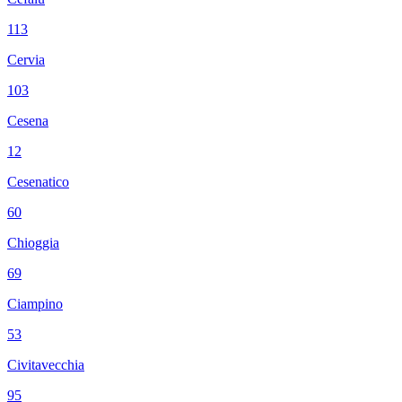
113
Cervia
103
Cesena
12
Cesenatico
60
Chioggia
69
Ciampino
53
Civitavecchia
95